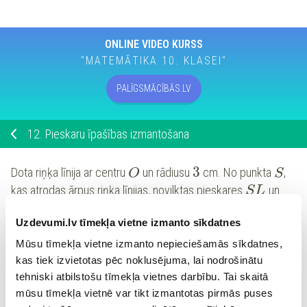
ONLINE VIDEO KURSS
"MATEMĀTIKA 10. KLASEI"
PALĪGSMĀCĪBĀS.LV
12.
Pieskaru īpašības izmantošana
3
Dota riņķa līnija ar centru
un rādiusu
cm. No punkta
,
O
S
kas atrodas ārpus riņķa līnijas, novilktas pieskares
un
S
L
=
13
(punkti
un
pieder riņķa līnijai), turklāt
S
T
L
T
S
L
Uzdevumi.lv tīmekļa vietne izmanto sīkdatnes
cm.
Aprēķini četrstūra
perimetru!
S
T
O
L
Mūsu tīmekļa vietne izmanto nepieciešamās sīkdatnes,
kas tiek izvietotas pēc noklusējuma, lai nodrošinātu
=
cm
P
tehniski atbilstošu tīmekļa vietnes darbību. Tai skaitā
mūsu tīmekļa vietnē var tikt izmantotas pirmās puses