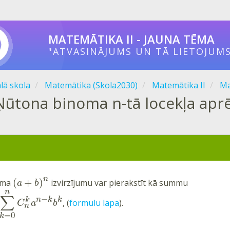
MATEMĀTIKA II - JAUNA TĒMA
"ATVASINĀJUMS UN TĀ LIETOJUMS
ālā skola
Matemātika (Skola2030)
Matemātika II
Ma
Ņūtona binoma n-tā locekļa apr
n
(
+
)
oma
izvirzījumu var pierakstīt kā summu
a
b
n
∑
−
n
k
k
k
, (
formulu lapa
).
C
a
b
n
=
0
k