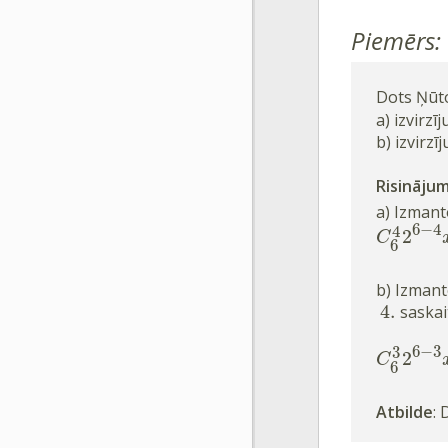
Piemērs:
Dots Ņūt
a) izvirz
b) izvirz
Risināju
a) Izman
6
−
4
4
2
C
6
b) Izman
4
.
saskai
6
−
3
3
2
C
6
Atbilde
: