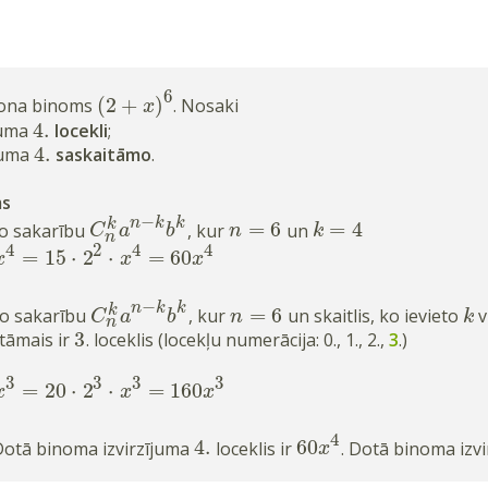
6
(
2
+
)
ona binoms
. Nosaki
x
4
.
ījuma
locekli
;
4
.
ījuma
saskaitāmo
.
ms
−
n
k
k
k
=
6
=
4
to sakarību
, kur
un
C
a
b
n
k
n
4
2
4
4
=
15
⋅
2
⋅
=
60
x
x
x
−
n
k
k
k
=
6
to sakarību
, kur
un skaitlis, ko ievieto
v
C
a
b
n
k
n
3
tāmais ir
. loceklis (locekļu numerācija: 0., 1., 2.,
3
.)
3
3
3
3
=
20
⋅
2
⋅
=
160
x
x
x
4
4
.
60
 Dotā binoma izvirzījuma
loceklis ir
. Dotā binoma izv
x