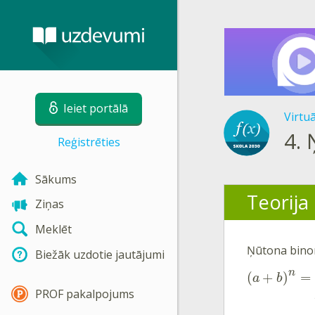
Ieiet portālā
Virtu
4.
Reģistrēties
Sākums
Teorija
Ziņas
Meklēt
Ņūtona bin
Biežāk uzdotie jautājumi
n
(
+
)
=
a
b
PROF pakalpojums