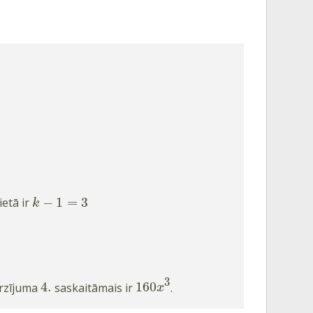
−
1
=
3
ietā ir
k
3
4
.
160
irzījuma
saskaitāmais ir
.
x