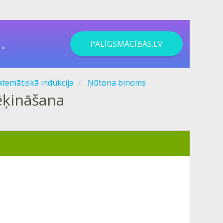
PALĪGSMĀCĪBĀS.LV
"
temātiskā indukcija
Ņūtona binoms
ēķināšana