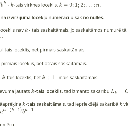
k
k
=
0
;
1
;
2
;
…
;
.
-
-tais virknes loceklis,
b
k
k
n
na izvirzījuma locekļu numerāciju sāk no nulles.
loceklis nav
- tais saskaitāmais, jo saskaitāmos numurē tā, 
k
…
ulltais loceklis, bet pirmais saskaitāmais.
 pirmais loceklis, bet otrais saskaitāmais.
+
1
-
-tais loceklis, bet
- mais saskaitāmais.
k
k
=
devumā jautāts
-tais loceklis
, tad izmanto sakarību
k
L
k
 jāaprēķina
-
tais saskaitāmais
, tad iepriekšējā sakarībā
vi
k
k
−
(
−
1
)
−
1
n
k
k
a
b
iemēru.