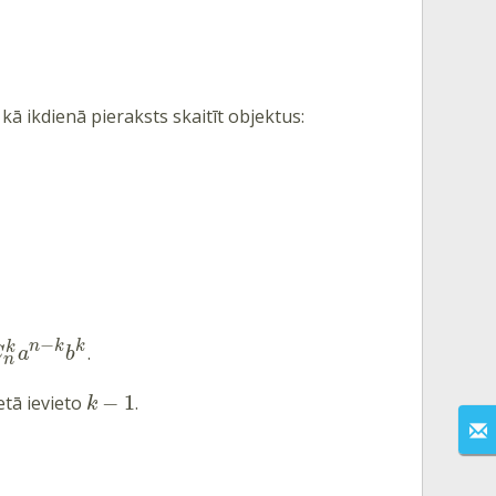
kā ikdienā pieraksts skaitīt objektus:
−
n
k
k
k
.
C
a
b
n
−
1
etā ievieto
.
k