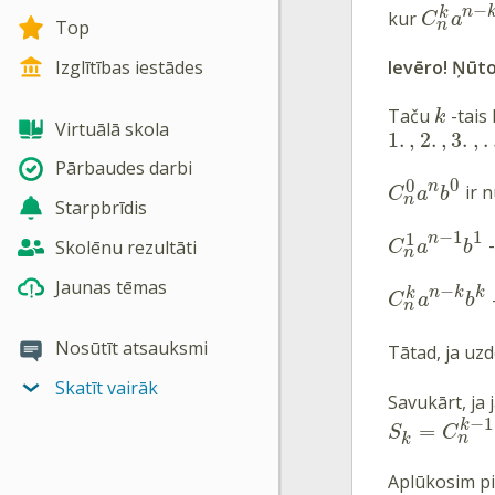
−
n
k
kur
C
a
Top
n
Izglītības iestādes
Ievēro! Ņūto
Taču
-tais 
k
Virtuālā skola
1
.
,
2
.
,
3
.
,
Pārbaudes darbi
0
0
n
ir n
C
a
b
n
Starpbrīdis
−
1
1
1
n
-
Skolēnu rezultāti
C
a
b
n
Jaunas tēmas
−
n
k
k
k
C
a
b
n
Nosūtīt atsauksmi
Tātad, ja uz
Skatīt vairāk
Savukārt, ja
−
1
k
=
S
C
n
k
Aplūkosim p