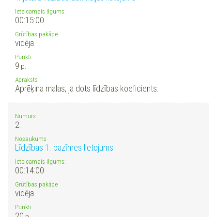
Ieteicamais ilgums:
00:15:00
Grūtības pakāpe
vidēja
Punkti
9
p.
Apraksts
Aprēķina malas, ja dots līdzības koeficients.
Numurs
2.
Nosaukums
Līdzības 1. pazīmes lietojums
Ieteicamais ilgums:
00:14:00
Grūtības pakāpe
vidēja
Punkti
20
p.