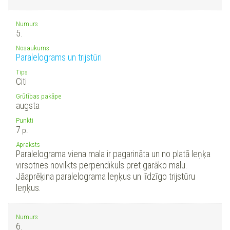
Numurs
5.
Nosaukums
Paralelograms un trijstūri
Tips
Citi
Grūtības pakāpe
augsta
Punkti
7
p.
Apraksts
Paralelograma viena mala ir pagarināta un no platā leņķa
virsotnes novilkts perpendikuls pret garāko malu.
Jāaprēķina paralelograma leņķus un līdzīgo trijstūru
leņķus.
Numurs
6.