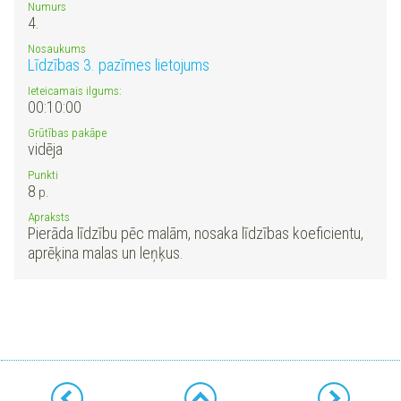
Numurs
4.
Nosaukums
Līdzības 3. pazīmes lietojums
Ieteicamais ilgums:
00:10:00
Grūtības pakāpe
vidēja
Punkti
8
p.
Apraksts
Pierāda līdzību pēc malām, nosaka līdzības koeficientu,
aprēķina malas un leņķus.