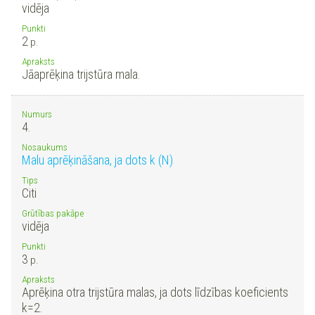
vidēja
Punkti
2
p.
Apraksts
Jāaprēķina trijstūra mala.
Numurs
4.
Nosaukums
Malu aprēķināšana, ja dots k (N)
Tips
Citi
Grūtības pakāpe
vidēja
Punkti
3
p.
Apraksts
Aprēķina otra trijstūra malas, ja dots līdzības koeficients
k=2.