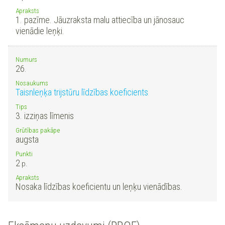
Apraksts
1. pazīme. Jāuzraksta malu attiecība un jānosauc
vienādie leņķi.
Numurs
26.
Nosaukums
Taisnleņķa trijstūru līdzības koeficients
Tips
3. izziņas līmenis
Grūtības pakāpe
augsta
Punkti
2
p.
Apraksts
Nosaka līdzības koeficientu un leņķu vienādības.