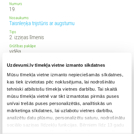
Numurs
19.
Nosaukums
Taisnleņķa trijstūris ar augstumu
Tips
2. izziņas līmenis
Grūtības pakāpe
vidēja
Punkti
4
Uzdevumi.lv tīmekļa vietne izmanto sīkdatnes
p.
Apraksts
Mūsu tīmekļa vietne izmanto nepieciešamās sīkdatnes,
Lieto 1. pazīmi. Taisnleņķa trijstūrī novilkts perpendikuls
kas tiek izvietotas pēc noklusējuma, lai nodrošinātu
pret hipotenūzu, aprēķina visus leņķus.
tehniski atbilstošu tīmekļa vietnes darbību. Tai skaitā
mūsu tīmekļa vietnē var tikt izmantotas pirmās puses
Numurs
un/vai trešās puses personalizētās, analītiskās un
20.
mārketinga sīkdatnes, lai uzlabotu vietnes darbību,
Nosaukums
analizētu datu plūsmu, personalizētu saturu, nodrošinātu
Atkārto līdzības pazīmes!
sociālo saziņas līdzekļu funkcijas. Bērniem līdz 13 gadu
Tips
vecumam pirms izvēles veikšanas ir jāprasa vecāka vai