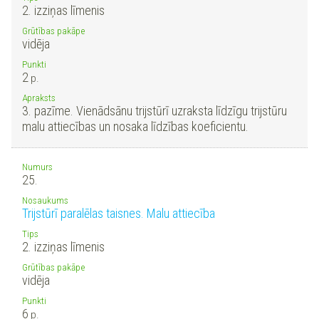
2. izziņas līmenis
Grūtības pakāpe
vidēja
Punkti
2
p.
Apraksts
3. pazīme. Vienādsānu trijstūrī uzraksta līdzīgu trijstūru
malu attiecības un nosaka līdzības koeficientu.
Numurs
25.
Nosaukums
Trijstūrī paralēlas taisnes. Malu attiecība
Tips
2. izziņas līmenis
Grūtības pakāpe
vidēja
Punkti
6
p.