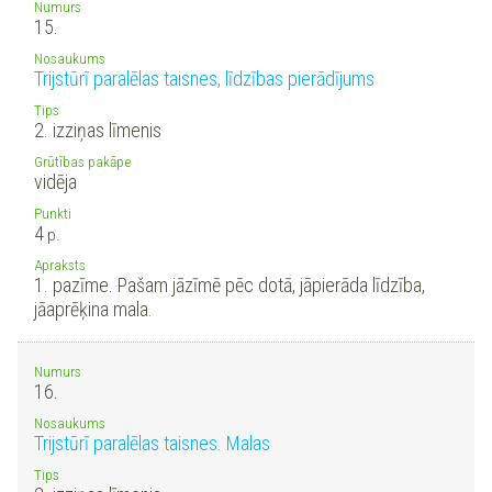
Numurs
15.
Nosaukums
Trijstūrī paralēlas taisnes, līdzības pierādījums
Tips
2. izziņas līmenis
Grūtības pakāpe
vidēja
Punkti
4
p.
Apraksts
1. pazīme. Pašam jāzīmē pēc dotā, jāpierāda līdzība,
jāaprēķina mala.
Numurs
16.
Nosaukums
Trijstūrī paralēlas taisnes. Malas
Tips