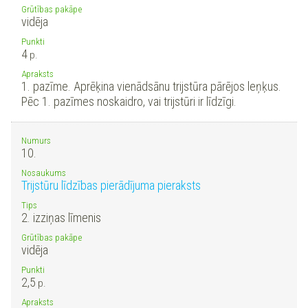
Grūtības pakāpe
vidēja
Punkti
4
p.
Apraksts
1. pazīme. Aprēķina vienādsānu trijstūra pārējos leņķus.
Pēc 1. pazīmes noskaidro, vai trijstūri ir līdzīgi.
Numurs
10.
Nosaukums
Trijstūru līdzības pierādījuma pieraksts
Tips
2. izziņas līmenis
Grūtības pakāpe
vidēja
Punkti
2,5
p.
Apraksts