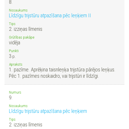
8.
Nosaukums
Līdzīgu trijstūru atpazīšana pēc leņķiem II
Tips
2. izziņas līmenis
Grūtības pakāpe
vidēja
Punkti
3
p.
Apraksts
1. pazīme. Aprēķina taisnleņķa trijstūra pārējos leņķus.
Pēc 1. pazīmes noskaidro, vai trijstūri ir līdzīgi.
Numurs
9.
Nosaukums
Līdzīgu trijstūru atpazīšana pēc leņķiem
Tips
2. izziņas līmenis