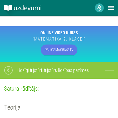
ONLINE VIDEO KURSS
"MATEMĀTIKA 9. KLASEI"
PALĪGSMĀCĪBĀS.LV
Līdzīgi trijstūri, trijstūru līdzības pazīmes
Satura rādītājs:
Teorija