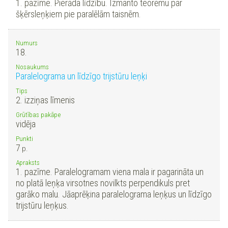
1. pazīme. Pierāda līdzību. Izmanto teorēmu par
šķērsleņķiem pie paralēlām taisnēm.
Numurs
18.
Nosaukums
Paralelograma un līdzīgo trijstūru leņķi
Tips
2. izziņas līmenis
Grūtības pakāpe
vidēja
Punkti
7
p.
Apraksts
1. pazīme. Paralelogramam viena mala ir pagarināta un
no platā leņķa virsotnes novilkts perpendikuls pret
garāko malu. Jāaprēķina paralelograma leņķus un līdzīgo
trijstūru leņķus.