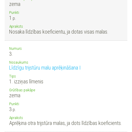
zema
Punkti
1
p.
Apraksts
Nosaka līdzības koeficientu, ja dotas visas malas.
Numurs
3.
Nosaukums
Līdzīgu trijstūru malu aprēķināšana I
Tips
1. izziņas līmenis
Grūtības pakāpe
zema
Punkti
3
p.
Apraksts
Aprēķina otra trijstūra malas, ja dots līdzības koeficients.