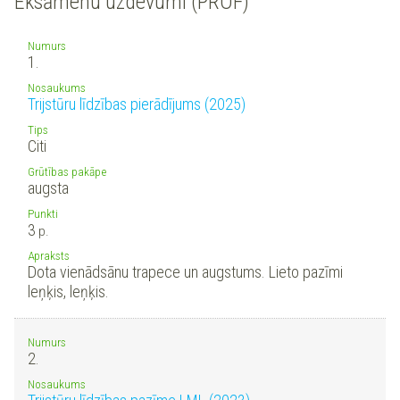
Eksāmenu uzdevumi (PROF)
Numurs
1.
Nosaukums
Trijstūru līdzības pierādījums (2025)
Tips
Citi
Grūtības pakāpe
augsta
Punkti
3
p.
Apraksts
Dota vienādsānu trapece un augstums. Lieto pazīmi
leņķis, leņķis.
Numurs
2.
Nosaukums