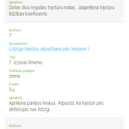
Apraksts
Dotas divu regulāru trijstūru malas. Jāaprēķina trijstūru
līdzības koeficients.
Numurs
7.
Nosaukums
Līdzīgu trijstūru atpazīšana pēc leņķiem I
Tips
1. izziņas līmenis
Grūtības pakāpe
zema
Punkti
3
p.
Apraksts
Aprēķina pārējos leņķus. Atpazīst, ka trijstūri pēc
definīcijas nav līdzīgi.
Numurs