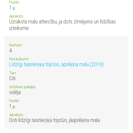
Punkti
1
p.
Apraksts
Uzraksta malu attiecību, ja dots zīmējums un līdzības
izteiksme
Numurs
4.
Nosaukums
Līdzīgi taisnleņķa trijstūri, aprēķina malu (2016)
Tips
Citi
Grūtības pakāpe
vidēja
Punkti
1
p.
Apraksts
Doti līdzīgi taisnleņķa trijstūri, jāaprēķina mala