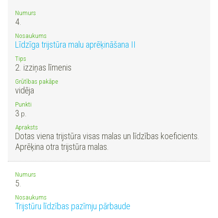
Numurs
4.
Nosaukums
Līdzīga trijstūra malu aprēķināšana II
Tips
2. izziņas līmenis
Grūtības pakāpe
vidēja
Punkti
3
p.
Apraksts
Dotas viena trijstūra visas malas un līdzības koeficients.
Aprēķina otra trijstūra malas.
Numurs
5.
Nosaukums
Trijstūru līdzības pazīmju pārbaude