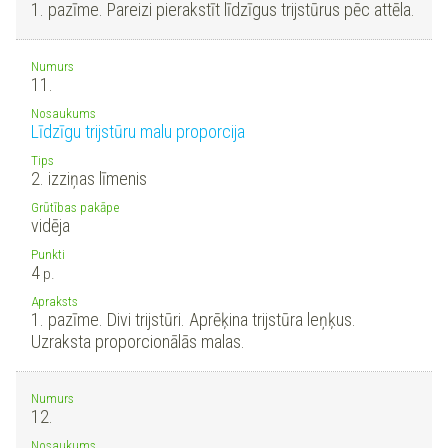
1. pazīme. Pareizi pierakstīt līdzīgus trijstūrus pēc attēla.
Numurs
11.
Nosaukums
Līdzīgu trijstūru malu proporcija
Tips
2. izziņas līmenis
Grūtības pakāpe
vidēja
Punkti
4
p.
Apraksts
1. pazīme. Divi trijstūri. Aprēķina trijstūra leņķus.
Uzraksta proporcionālās malas.
Numurs
12.
Nosaukums