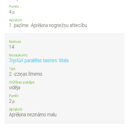
Punkti
4
p.
Apraksts
1. pazīme. Aprēķina nogriežņu attiecību.
Numurs
14.
Nosaukums
Trijstūrī paralēlas taisnes. Mala
Tips
2. izziņas līmenis
Grūtības pakāpe
vidēja
Punkti
2
p.
Apraksts
Aprēķina nezināmo malu.