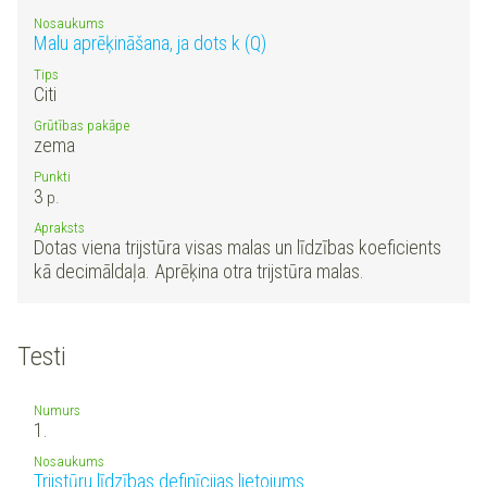
Nosaukums
Malu aprēķināšana, ja dots k (Q)
Tips
Citi
Grūtības pakāpe
zema
Punkti
3
p.
Apraksts
Dotas viena trijstūra visas malas un līdzības koeficients
kā decimāldaļa. Aprēķina otra trijstūra malas.
Testi
Numurs
1.
Nosaukums
Trijstūru līdzības definīcijas lietojums