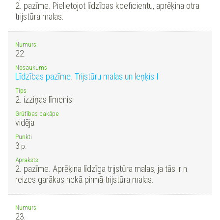
2. pazīme. Pielietojot līdzības koeficientu, aprēķina otra
trijstūra malas.
Numurs
22.
Nosaukums
Līdzības pazīme. Trijstūru malas un leņķis I
Tips
2. izziņas līmenis
Grūtības pakāpe
vidēja
Punkti
3
p.
Apraksts
2. pazīme. Aprēķina līdzīga trijstūra malas, ja tās ir n
reizes garākas nekā pirmā trijstūra malas.
Numurs
23.