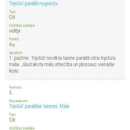
Trijstūrī paralēli nogriežņi
Tips
Citi
Grūtības pakāpe
vidēja
Punkti
4
p.
Apraksts
1. pazīme. Trijstūrī novilkta taisne paralēli otrai trijstūra
malai. Jāuzraksta malu attiecība un jānosauc vienādie
leņķi.
Numurs
3.
Nosaukums
Trijstūrī paralēlas taisnes. Mala
Tips
Citi
Grūtības pakāpe