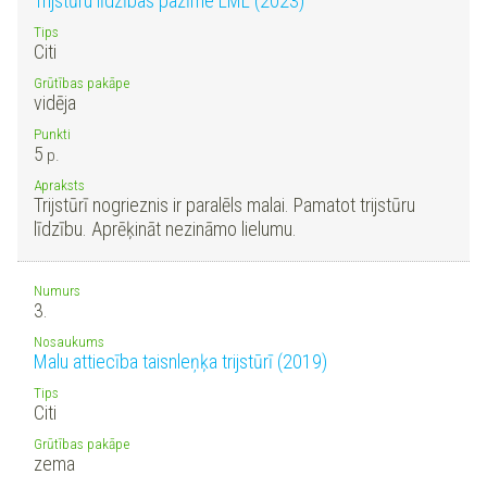
Trijstūru līdzības pazīme LML (2023)
Tips
Citi
Grūtības pakāpe
vidēja
Punkti
5
p.
Apraksts
Trijstūrī nogrieznis ir paralēls malai. Pamatot trijstūru
līdzību. Aprēķināt nezināmo lielumu.
Numurs
3.
Nosaukums
Malu attiecība taisnleņķa trijstūrī (2019)
Tips
Citi
Grūtības pakāpe
zema