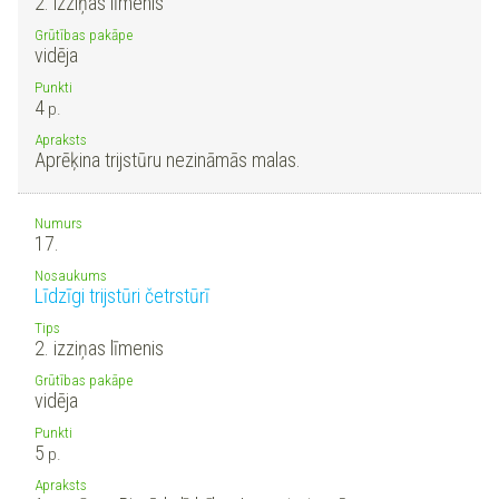
2. izziņas līmenis
Grūtības pakāpe
vidēja
Punkti
4
p.
Apraksts
Aprēķina trijstūru nezināmās malas.
Numurs
17.
Nosaukums
Līdzīgi trijstūri četrstūrī
Tips
2. izziņas līmenis
Grūtības pakāpe
vidēja
Punkti
5
p.
Apraksts