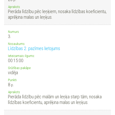
Apraksts
Pierāda līdzību pēc leņķiem, nosaka līdzības koeficientu,
aprēķina malas un leņķus.
Numurs
3.
Nosaukums
Līdzības 2. pazīmes lietojums
Ieteicamais ilgums:
00:15:00
Grūtības pakāpe
vidēja
Punkti
8
p.
Apraksts
Pierāda līdzību pēc malām un leņķa starp tām, nosaka
līdzības koeficientu, aprēķina malas un leņķus.