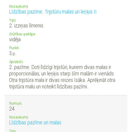
Nosaukums
Līdzības pazīme. Trijstūru malas un leņķis II
Tips
2. izziņas līmenis
Grūtības pakāpe
vidēja
Punkti
3
p.
Apraksts
2. pazīme. Doti līdzīgi trijstūri, kuriem divas malas ir
proporcionālas, un leņķis starp šīm malām ir vienāds.
Otra trijstūra mala ir divas reizes īsāka. Aprēķināt otra
trijstūra malu un noteikt līdzības pazīmi.
Numurs
24.
Nosaukums
Līdzības pazīme un malas
Tips