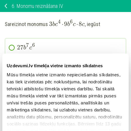
6.
Monomu reizināšana IV
4
6
3
⋅
9
⋅
8
Sareizinot monomus
, iegūst
b
c
b
c
c
7
6
27
b
c
10
Uzdevumi.lv tīmekļa vietne izmanto sīkdatnes
216
(
)
b
c
Mūsu tīmekļa vietne izmanto nepieciešamās sīkdatnes,
kas tiek izvietotas pēc noklusējuma, lai nodrošinātu
7
6
20
b
c
tehniski atbilstošu tīmekļa vietnes darbību. Tai skaitā
mūsu tīmekļa vietnē var tikt izmantotas pirmās puses
un/vai trešās puses personalizētās, analītiskās un
7
6
216
b
c
mārketinga sīkdatnes, lai uzlabotu vietnes darbību,
analizētu datu plūsmu, personalizētu saturu, nodrošinātu
sociālo saziņas līdzekļu funkcijas. Bērniem līdz 13 gadu
vecumam pirms izvēles veikšanas ir jāprasa vecāka vai