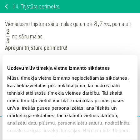
14.
Trijstūra perimetrs
8,7
Vienādsānu trijstūra sānu malas garums ir
, pamats ir
m
2
no sānu malas.
3
Aprēķini trijstūra perimetru!
m
Uzdevumi.lv tīmekļa vietne izmanto sīkdatnes
Mūsu tīmekļa vietne izmanto nepieciešamās sīkdatnes,
kas tiek izvietotas pēc noklusējuma, lai nodrošinātu
tehniski atbilstošu tīmekļa vietnes darbību. Tai skaitā
Ieiet portālā
mūsu tīmekļa vietnē var tikt izmantotas pirmās puses
vai
Reģistrēties
un/vai trešās puses personalizētās, analītiskās un
mārketinga sīkdatnes, lai uzlabotu vietnes darbību,
analizētu datu plūsmu, personalizētu saturu, nodrošinātu
sociālo saziņas līdzekļu funkcijas. Bērniem līdz 13 gadu
vecumam pirms izvēles veikšanas ir jāprasa vecāka vai