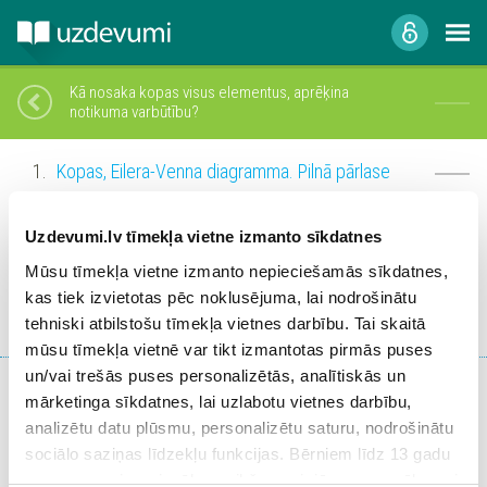
Kā nosaka kopas visus elementus, aprēķina
notikuma varbūtību?
Kopas, Eilera-Venna diagramma. Pilnā pārlase
Izlašu veidošana, raksturošana, izlašu skaita
Uzdevumi.lv tīmekļa vietne izmanto sīkdatnes
noteikšana
Mūsu tīmekļa vietne izmanto nepieciešamās sīkdatnes,
Varbūtība un tās lietojumi
kas tiek izvietotas pēc noklusējuma, lai nodrošinātu
tehniski atbilstošu tīmekļa vietnes darbību. Tai skaitā
mūsu tīmekļa vietnē var tikt izmantotas pirmās puses
Nosūtīt atsauksmi
un/vai trešās puses personalizētās, analītiskās un
mārketinga sīkdatnes, lai uzlabotu vietnes darbību,
analizētu datu plūsmu, personalizētu saturu, nodrošinātu
sociālo saziņas līdzekļu funkcijas. Bērniem līdz 13 gadu
vecumam pirms izvēles veikšanas ir jāprasa vecāka vai