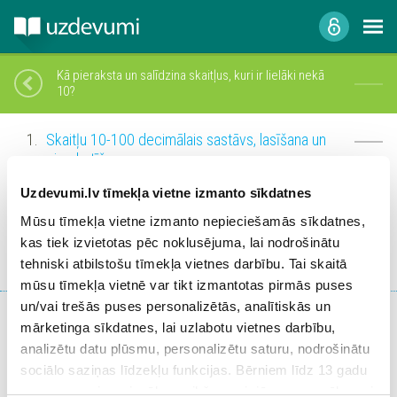
Kā pieraksta un salīdzina skaitļus, kuri ir lielāki nekā
10?
Skaitļu 10-100 decimālais sastāvs, lasīšana un
pierakstīšana
Uzdevumi.lv tīmekļa vietne izmanto sīkdatnes
Skaitļu salīdzināšana. Skaitļu virknes
Mūsu tīmekļa vietne izmanto nepieciešamās sīkdatnes,
Garuma mērīšana (cm) un salīdzināšana
kas tiek izvietotas pēc noklusējuma, lai nodrošinātu
tehniski atbilstošu tīmekļa vietnes darbību. Tai skaitā
mūsu tīmekļa vietnē var tikt izmantotas pirmās puses
Nosūtīt atsauksmi
un/vai trešās puses personalizētās, analītiskās un
mārketinga sīkdatnes, lai uzlabotu vietnes darbību,
analizētu datu plūsmu, personalizētu saturu, nodrošinātu
sociālo saziņas līdzekļu funkcijas. Bērniem līdz 13 gadu
vecumam pirms izvēles veikšanas ir jāprasa vecāka vai