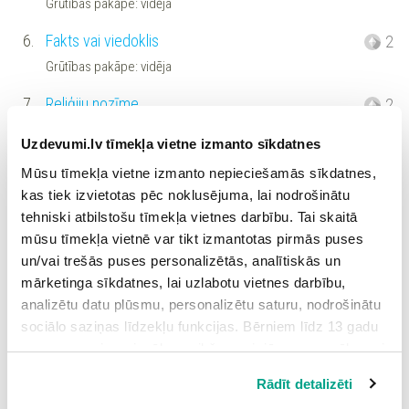
Grūtības pakāpe: vidēja
6.
Fakts vai viedoklis
2
Grūtības pakāpe: vidēja
7.
Reliģiju nozīme
2
Grūtības pakāpe: vidēja
Uzdevumi.lv tīmekļa vietne izmanto sīkdatnes
8.
Izlaistie vārdi tekstā
2
Mūsu tīmekļa vietne izmanto nepieciešamās sīkdatnes,
Grūtības pakāpe: vidēja
kas tiek izvietotas pēc noklusējuma, lai nodrošinātu
tehniski atbilstošu tīmekļa vietnes darbību. Tai skaitā
9.
Reliģisko simbolu nozīme
2
mūsu tīmekļa vietnē var tikt izmantotas pirmās puses
Grūtības pakāpe: vidēja
un/vai trešās puses personalizētās, analītiskās un
mārketinga sīkdatnes, lai uzlabotu vietnes darbību,
10.
Raksturīgs senās Ēģiptes vai senās Grieķijas
2
analizētu datu plūsmu, personalizētu saturu, nodrošinātu
reliģiskai sistēmai
sociālo saziņas līdzekļu funkcijas. Bērniem līdz 13 gadu
Grūtības pakāpe: vidēja
vecumam pirms izvēles veikšanas ir jāprasa vecāka vai
likumiskā aizbildņa piekrišana.
11.
Statistikas analīze
2
Rādīt detalizēti
Spiežot uz pogas “Apstiprināt visas”, Jūs piekrītat visām
Grūtības pakāpe: vidēja