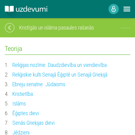
Kristīgās un islāma pasaules rašanās
Teorija
1.
Reliģijas nozīme. Daudzdievība un viendievība
2.
Reliģiskie kulti Senajā Ēģiptē un Senajā Grieķijā
3.
Ebreju senatne. Jūdaisms
4.
Kristietība
5.
Islāms
6.
Ēģiptes dievi
7.
Senās Grieķijas dievi
8.
Jēdzieni