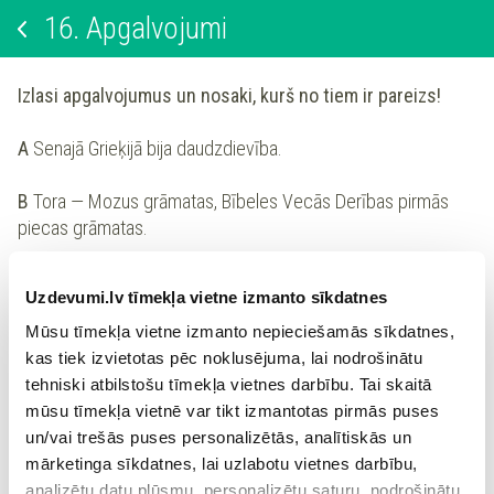
16.
Apgalvojumi
Izlasi apgalvojumus un nosaki, kurš no tiem ir pareizs!
A
Senajā Grieķijā bija daudzdievība.
B
Tora — Mozus grāmatas, Bībeles Vecās Derības pirmās
piecas grāmatas.
Uzdevumi.lv tīmekļa vietne izmanto sīkdatnes
Pareizs apgalvojums A.
Mūsu tīmekļa vietne izmanto nepieciešamās sīkdatnes,
kas tiek izvietotas pēc noklusējuma, lai nodrošinātu
Pareizs apgalvojums B.
tehniski atbilstošu tīmekļa vietnes darbību. Tai skaitā
mūsu tīmekļa vietnē var tikt izmantotas pirmās puses
un/vai trešās puses personalizētās, analītiskās un
Abi apgalvojumi pareizi.
mārketinga sīkdatnes, lai uzlabotu vietnes darbību,
analizētu datu plūsmu, personalizētu saturu, nodrošinātu