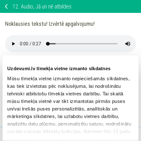
12.
Audio, Jā un nē atbildes
Noklausies tekstu! Izvērtē apgalvojumu!
Vecmāmiņa grib spēlēt kārtis
.
Uzdevumi.lv tīmekļa vietne izmanto sīkdatnes
Apgalvojums
Mūsu tīmekļa vietne izmanto nepieciešamās sīkdatnes,
kas tiek izvietotas pēc noklusējuma, lai nodrošinātu
tehniski atbilstošu tīmekļa vietnes darbību. Tai skaitā
mūsu tīmekļa vietnē var tikt izmantotas pirmās puses
Ieiet portālā
un/vai trešās puses personalizētās, analītiskās un
vai
Reģistrēties
mārketinga sīkdatnes, lai uzlabotu vietnes darbību,
analizētu datu plūsmu, personalizētu saturu, nodrošinātu
sociālo saziņas līdzekļu funkcijas. Bērniem līdz 13 gadu
vecumam pirms izvēles veikšanas ir jāprasa vecāka vai