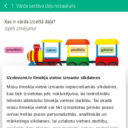
1.
Vārda sastāva daļu nosaukumi
Kas ir vārda izceltā daļa?
Izpēti zīmējumu!
Uzdevumi.lv tīmekļa vietne izmanto sīkdatnes
pie
-deg-um-s
Mūsu tīmekļa vietne izmanto nepieciešamās sīkdatnes,
Dotā vārda izceltā daļa ir
.
kas tiek izvietotas pēc noklusējuma, lai nodrošinātu
tehniski atbilstošu tīmekļa vietnes darbību. Tai skaitā
mūsu tīmekļa vietnē var tikt izmantotas pirmās puses
un/vai trešās puses personalizētās, analītiskās un
Ieiet portālā
mārketinga sīkdatnes, lai uzlabotu vietnes darbību,
vai
Reģistrēties
analizētu datu plūsmu, personalizētu saturu, nodrošinātu