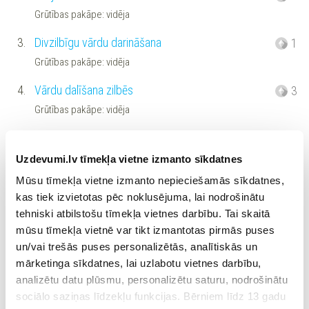
Grūtības pakāpe: vidēja
3.
Divzilbīgu vārdu darināšana
1
Grūtības pakāpe: vidēja
4.
Vārdu dalīšana zilbēs
3
Grūtības pakāpe: vidēja
5.
Divzilbīgu vārdu darināšana, ar izvēli
1
Grūtības pakāpe: vidēja
Uzdevumi.lv tīmekļa vietne izmanto sīkdatnes
Mūsu tīmekļa vietne izmanto nepieciešamās sīkdatnes,
6.
Zilbju skaita noteikšana vārdā, ar izvēli
4
kas tiek izvietotas pēc noklusējuma, lai nodrošinātu
Grūtības pakāpe: vidēja
tehniski atbilstošu tīmekļa vietnes darbību. Tai skaitā
mūsu tīmekļa vietnē var tikt izmantotas pirmās puses
7.
Zilbju skaita noteikšana vārdā, ar izvēli
4
un/vai trešās puses personalizētās, analītiskās un
Grūtības pakāpe: vidēja
mārketinga sīkdatnes, lai uzlabotu vietnes darbību,
8.
Zilbju skaita noteikšana vārdā, ar izvēli
analizētu datu plūsmu, personalizētu saturu, nodrošinātu
2
sociālo saziņas līdzekļu funkcijas. Bērniem līdz 13 gadu
Grūtības pakāpe: vidēja