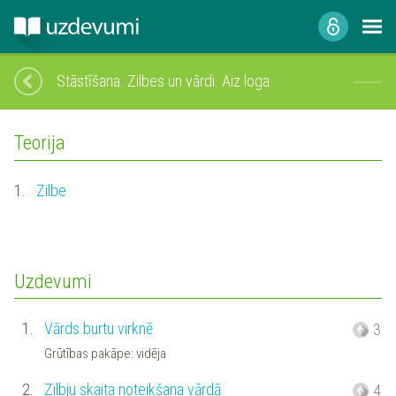
Stāstīšana. Zilbes un vārdi. Aiz loga
Teorija
1.
Zilbe
Uzdevumi
1.
Vārds burtu virknē
3
Grūtības pakāpe: vidēja
2.
Zilbju skaita noteikšana vārdā
4