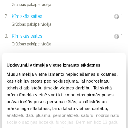
Grūtības pakāpe: vidēja
2.
Ķīmiskās saites
1
Grūtības pakāpe: vidēja
3.
Ķīmiskās saites
1
Grūtības pakāpe: vidēja
4.
Ķīmiskās saites
1
Grūtības pakāpe: vidēja
Uzdevumi.lv tīmekļa vietne izmanto sīkdatnes
Mūsu tīmekļa vietne izmanto nepieciešamās sīkdatnes,
5.
Ķīmiskās saites
5
kas tiek izvietotas pēc noklusējuma, lai nodrošinātu
Grūtības pakāpe: vidēja
tehniski atbilstošu tīmekļa vietnes darbību. Tai skaitā
6.
Ķīmiskās saites
mūsu tīmekļa vietnē var tikt izmantotas pirmās puses
4
un/vai trešās puses personalizētās, analītiskās un
Grūtības pakāpe: vidēja
mārketinga sīkdatnes, lai uzlabotu vietnes darbību,
7.
Hibridizācija
1
analizētu datu plūsmu, personalizētu saturu, nodrošinātu
sociālo saziņas līdzekļu funkcijas. Bērniem līdz 13 gadu
Grūtības pakāpe: vidēja