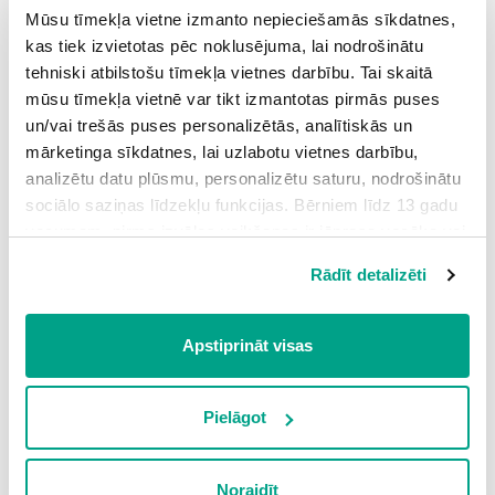
Mūsu tīmekļa vietne izmanto nepieciešamās sīkdatnes,
dziļvagu veidošanās process
kas tiek izvietotas pēc noklusējuma, lai nodrošinātu
tehniski atbilstošu tīmekļa vietnes darbību. Tai skaitā
mūsu tīmekļa vietnē var tikt izmantotas pirmās puses
paslīde jeb subdukcija
un/vai trešās puses personalizētās, analītiskās un
mārketinga sīkdatnes, lai uzlabotu vietnes darbību,
horizontālā sānslīde
analizētu datu plūsmu, personalizētu saturu, nodrošinātu
sociālo saziņas līdzekļu funkcijas. Bērniem līdz 13 gadu
vecumam pirms izvēles veikšanas ir jāprasa vecāka vai
attīstās iekškontinentālais rifs
likumiskā aizbildņa piekrišana.
Rādīt detalizēti
Spiežot uz pogas “Apstiprināt visas”, Jūs piekrītat visām
sadursme kolīzijas veidā
sīkdatnēm, kas atrodas šajā tīmekļa vietnē, ieskaitot
trešo pušu mārketinga sīkdatnes. Spiežot uz pogas
Apstiprināt visas
“Noraidīt”, Jūs atsakāties no visām sīkdatnēm tīmekļa
atvirze jeb spredings
vietnē, izņemot “Nepieciešamās” sīkdatnes, kuru
izmantošanai nav nepieciešams iegūt lietotāja piekrišanu.
Pielāgot
Spiežot uz pogas “Apstiprināt izvēlētās”, Jūs varat mainīt
Ieiet portālā
sīkdatņu iestatījumus. Lietotājam ir iespēja iepazīties ar
Noraidīt