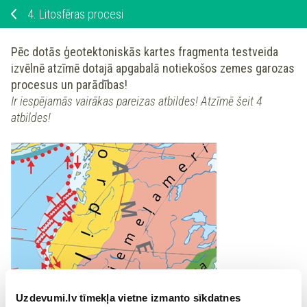
4.
Litosfēras procesi
Pēc dotās ģeotektoniskās kartes fragmenta
testveida
izvēlnē atzīmē
dotajā apgabalā notiekošos zemes garozas
procesus un parādības!
Ir iespējamās vairākas pareizas atbildes!
Atzīmē šeit 4
atbildes!
Uzdevumi.lv tīmekļa vietne izmanto sīkdatnes