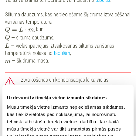
Siltuma daudzums, kas nepieciešams šķidruma iztvaicēšanai
vārīšanās temperatūrā:
=
⋅
, kur
Q
L
m
— siltuma daudzums;
Q
— vielas īpatnējais iztvaikošanas siltums vārīšanās
L
temperatūrā, nolasa no
tabulām
;
— šķidruma masa.
m
Iztvaikošanas un kondensācijas laikā vielas
temperatūra ir nemainīga, tā ir šķidruma vārīšanās
temperatūra.
Uzdevumi.lv tīmekļa vietne izmanto sīkdatnes
Mūsu tīmekļa vietne izmanto nepieciešamās sīkdatnes,
Risinot uzdevumu, ir svarīgi zināt, vai viela ir dota vārīšanās
kas tiek izvietotas pēc noklusējuma, lai nodrošinātu
temperatūrā vai arī tā ir jāsilda vai jāatdzesē līdz vārīšanās
tehniski atbilstošu tīmekļa vietnes darbību. Tai skaitā
temperatūrai. Uzskatāmības dēļ, parasti zīmē
grafiku
:
mūsu tīmekļa vietnē var tikt izmantotas pirmās puses
Abos grafikos
ir vielas vārīšanās temperatūra.
A