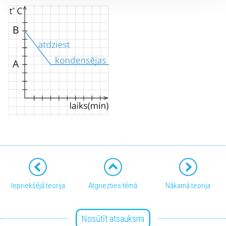
Iepriekšējā teorija
Atgriezties tēmā
Nākamā teorija
Nosūtīt atsauksmi