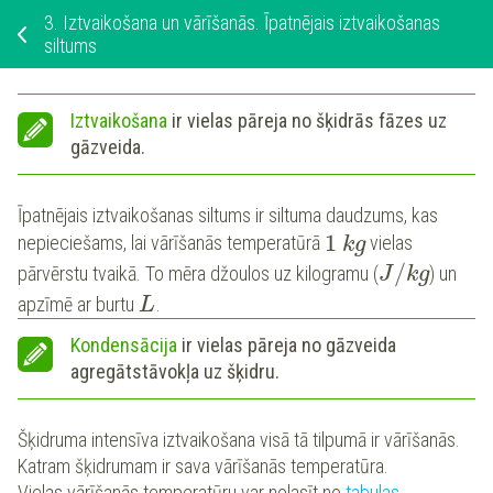
3.
Iztvaikošana un vārīšanās. Īpatnējais iztvaikošanas
siltums
Iztvaikošana
ir vielas pāreja no šķidrās fāzes uz
gāzveida.
Īpatnējais iztvaikošanas siltums ir siltuma daudzums, kas
1
nepieciešams, lai vārīšanās temperatūrā
vielas
k
g
/
pārvērstu tvaikā. To mēra džoulos uz kilogramu (
) un
J
k
g
apzīmē ar burtu
.
L
Kondensācija
ir vielas pāreja no gāzveida
agregātstāvokļa uz šķidru.
Šķidruma intensīva iztvaikošana visā tā tilpumā ir vārīšanās.
Katram šķidrumam ir sava vārīšanās temperatūra.
Vielas vārīšanās temperatūru var nolasīt no
tabulas
.