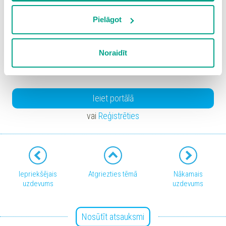
vietnē, izņemot “Nepieciešamās” sīkdatnes, kuru
izmantošanai nav nepieciešams iegūt lietotāja piekrišanu.
Pielāgot
3-4
Spiežot uz pogas “Apstiprināt izvēlētās”, Jūs varat mainīt
sīkdatņu iestatījumus. Lietotājam ir iespēja iepazīties ar
Noraidīt
2-3
detalizētu
sīkdatņu politiku
un ir iespēja atsaukt savu
piekrišanu sadaļā “Sīkdatņu iestatījumi”.
Ieiet portālā
vai
Reģistrēties
Iepriekšējais
Atgriezties tēmā
Nākamais
uzdevums
uzdevums
Nosūtīt atsauksmi