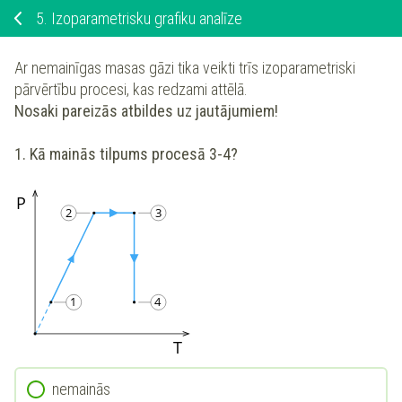
5.
Izoparametrisku grafiku analīze
Ar nemainīgas masas gāzi tika veikti trīs izoparametriski
pārvērtību procesi, kas redzami attēlā.
Nosaki pareizās atbildes uz jautājumiem!
1.
Kā mainās tilpums procesā 3-4?
nemainās