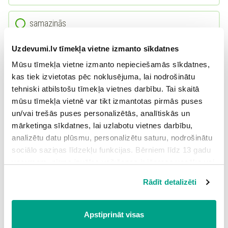
samazinās
Uzdevumi.lv tīmekļa vietne izmanto sīkdatnes
palielinās
Mūsu tīmekļa vietne izmanto nepieciešamās sīkdatnes,
kas tiek izvietotas pēc noklusējuma, lai nodrošinātu
tehniski atbilstošu tīmekļa vietnes darbību. Tai skaitā
2.
Kuru procesu apraksta Šarla likums?
mūsu tīmekļa vietnē var tikt izmantotas pirmās puses
un/vai trešās puses personalizētās, analītiskās un
mārketinga sīkdatnes, lai uzlabotu vietnes darbību,
analizētu datu plūsmu, personalizētu saturu, nodrošinātu
sociālo saziņas līdzekļu funkcijas. Bērniem līdz 13 gadu
vecumam pirms izvēles veikšanas ir jāprasa vecāka vai
likumiskā aizbildņa piekrišana.
Rādīt detalizēti
Spiežot uz pogas “Apstiprināt visas”, Jūs piekrītat visām
sīkdatnēm, kas atrodas šajā tīmekļa vietnē, ieskaitot
trešo pušu mārketinga sīkdatnes. Spiežot uz pogas
Apstiprināt visas
1-2
“Noraidīt”, Jūs atsakāties no visām sīkdatnēm tīmekļa