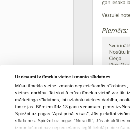
gan iesaka la
Vēstulei note
Piemērs:
Sveicināti
Nosūtu in
Cieņā
Jānis Ozo
Uzdevumi.lv tīmekļa vietne izmanto sīkdatnes
Atsauce:
Mūsu tīmekļa vietne izmanto nepieciešamās sīkdatnes, kas
www.startit.lv
vietnes darbību. Tai skaitā mūsu tīmekļa vietnē var tikt
mārketinga sīkdatnes, lai uzlabotu vietnes darbību, anal
funkcijas. Bērniem līdz 13 gadu vecumam pirms izvēles v
Spiežot uz pogas “Apstiprināt visas”, Jūs piekrītat visā
sīkdatnes. Spiežot uz pogas “Noraidīt”, Jūs atsakāties
Ieprie
izmantošanai nav nepieciešams iegūt lietotāja piekrišanu