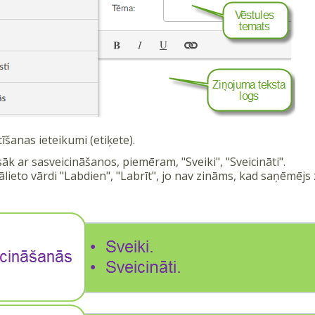
īšanas ieteikumi (etiķete).
āk ar sasveicināšanos, piemēram, "Sveiki", "Sveicināti".
ālieto vārdi "Labdien", "Labrīt", jo nav zināms, kad saņēmējs