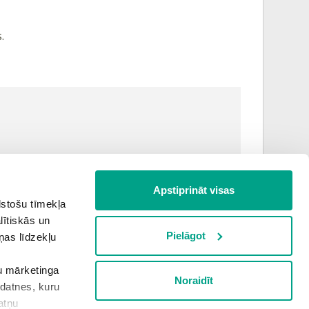
.
Apstiprināt visas
lstošu tīmekļa
lītiskās un
Pielāgot
ņas līdzekļu
šu mārketinga
Noraidīt
kdatnes, kuru
Nākamā teorija
atņu