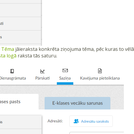
ā
Tēma
jāieraksta konkrēta ziņojuma tēma, pēc kuras to vēlāk
sta logā
raksta tās saturu.