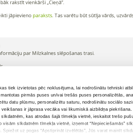
bāk rakstīt vienkārši „Cieņā”.
ikti jāpievieno
paraksts
. Tas varētu būt sūtīja vārds, uzvārds
!
formāciju par Milzkalnes slēpošanas trasi.
ls
 tiek izvietotas pēc noklusējuma, lai nodrošinātu tehniski atbi
 izmantotas pirmās puses un/vai trešās puses personalizētās, ana
izētu datu plūsmu, personalizētu saturu, nodrošinātu sociālo sazi
eikšanas ir jāprasa vecāka vai likumiskā aizbildņa piekrišana.
m sīkdatnēm, kas atrodas šajā tīmekļa vietnē, ieskaitot trešo pu
 no visām sīkdatnēm tīmekļa vietnē, izņemot “Nepieciešamās” sī
kšējā teorija
Atgriezties tēmā
. Spiežot uz pogas “Apstiprināt izvēlētās”, Jūs varat mainīt sīkd