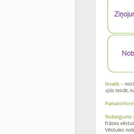
Ievads
– norā
«Jūs teicāt, 
Pamatinform
Nobeigums
-
frāzes vēstu
Vēstules nobe