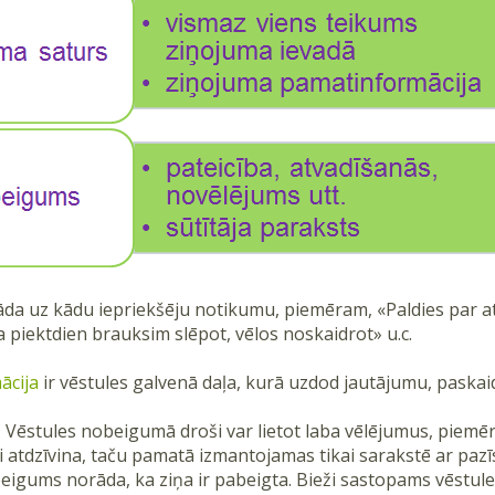
da uz kādu iepriekšēju notikumu, piemēram, «Paldies par ats
ka piektdien brauksim slēpot, vēlos noskaidrot» u.c.
ācija
ir vēstules galvenā daļa, kurā uzdod jautājumu, paskaidr
 Vēstules nobeigumā droši var lietot laba vēlējumus, piemēr
li atdzīvina, taču pamatā izmantojamas tikai sarakstē ar paz
igums norāda, ka ziņa ir pabeigta. Bieži sastopams vēstules 