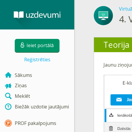
Virtu
4.
Teorija
Ieiet portālā
Reģistrēties
Jaunu ziņoju
Sākums
Ziņas
Meklēt
Biežāk uzdotie jautājumi
PROF pakalpojums