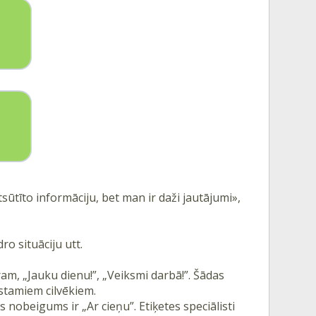
ūtīto informāciju, bet man ir daži jautājumi»,
o situāciju utt.
am, „Jauku dienu!”, „Veiksmi darbā!”. Šādas
īstamiem cilvēkiem.
nobeigums ir „Ar cieņu”. Etiķetes speciālisti