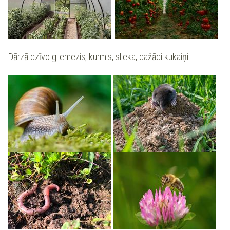
Dārzā dzīvo gliemezis, kurmis, slieka, dažādi kukaiņi.