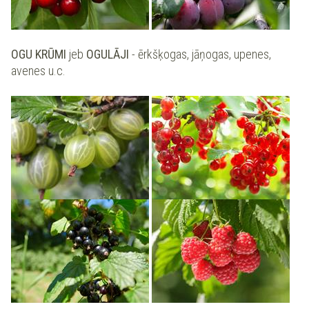
OGU KRŪMI
jeb
OGULĀJI
- ērkšķogas, jāņogas, upenes,
avenes u.c.