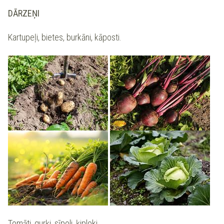
DĀRZEŅI
Kartupeļi, bietes, burkāni, kāposti.
Tomāti, gurķi, sīpoli, ķiploki.