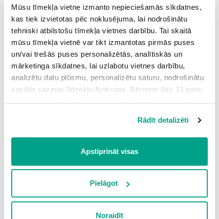
Mūsu tīmekļa vietne izmanto nepieciešamās sīkdatnes,
kas tiek izvietotas pēc noklusējuma, lai nodrošinātu
tehniski atbilstošu tīmekļa vietnes darbību. Tai skaitā
mūsu tīmekļa vietnē var tikt izmantotas pirmās puses
un/vai trešās puses personalizētās, analītiskās un
mārketinga sīkdatnes, lai uzlabotu vietnes darbību,
analizētu datu plūsmu, personalizētu saturu, nodrošinātu
sociālo saziņas līdzekļu funkcijas. Bērniem līdz 13 gadu
vecumam pirms izvēles veikšanas ir jāprasa vecāka vai
likumiskā aizbildņa piekrišana.
Rādīt detalizēti
Spiežot uz pogas “Apstiprināt visas”, Jūs piekrītat visām
sīkdatnēm, kas atrodas šajā tīmekļa vietnē, ieskaitot
PUĶES
trešo pušu mārketinga sīkdatnes. Spiežot uz pogas
Apstiprināt visas
“Noraidīt”, Jūs atsakāties no visām sīkdatnēm tīmekļa
Tulpes, narcises, krokusi, sniegpulkstenītes.
vietnē, izņemot “Nepieciešamās” sīkdatnes, kuru
izmantošanai nav nepieciešams iegūt lietotāja piekrišanu.
Pielāgot
Spiežot uz pogas “Apstiprināt izvēlētās”, Jūs varat mainīt
sīkdatņu iestatījumus. Lietotājam ir iespēja iepazīties ar
Noraidīt
detalizētu
sīkdatņu politiku
un ir iespēja atsaukt savu