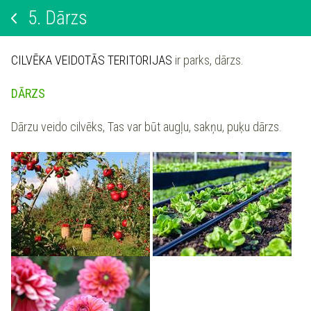
5.
Dārzs
CILVĒKA VEIDOTĀS TERITORIJAS
ir parks, dārzs.
DĀRZS
Dārzu veido cilvēks, Tas var būt augļu, sakņu, puķu dārzs.