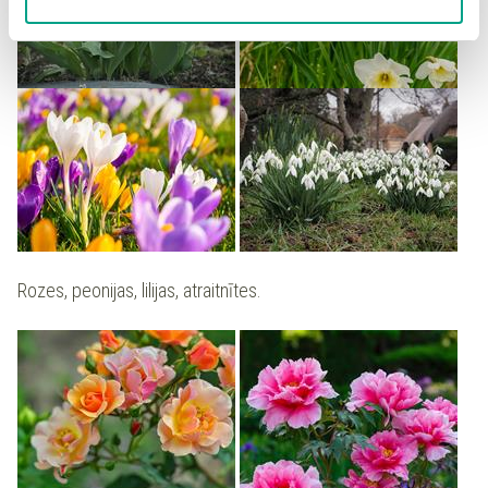
piekrišanu sadaļā “Sīkdatņu iestatījumi”.
Rozes, peonijas, lilijas, atraitnītes.