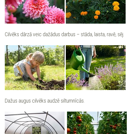
Cilvēks dārzā veic dažādus darbus – stāda, laista, ravē, sēj.
Dažus augus cilvēks audzē siltumnīcās.