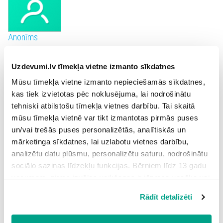
Anonīms
Uzdevumi.lv tīmekļa vietne izmanto sīkdatnes
Mūsu tīmekļa vietne izmanto nepieciešamās sīkdatnes,
kas tiek izvietotas pēc noklusējuma, lai nodrošinātu
Anonīms
tehniski atbilstošu tīmekļa vietnes darbību. Tai skaitā
mūsu tīmekļa vietnē var tikt izmantotas pirmās puses
un/vai trešās puses personalizētās, analītiskās un
mārketinga sīkdatnes, lai uzlabotu vietnes darbību,
Anonīms
analizētu datu plūsmu, personalizētu saturu, nodrošinātu
sociālo saziņas līdzekļu funkcijas. Bērniem līdz 13 gadu
vecumam pirms izvēles veikšanas ir jāprasa vecāka vai
likumiskā aizbildņa piekrišana.
Rādīt detalizēti
Spiežot uz pogas “Apstiprināt visas”, Jūs piekrītat visām
Anonīms
sīkdatnēm, kas atrodas šajā tīmekļa vietnē, ieskaitot