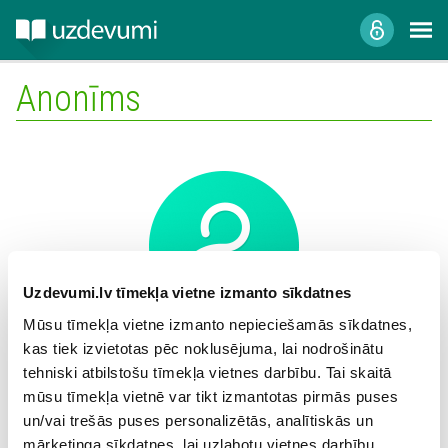
Anonīms
Uzdevumi.lv tīmekļa vietne izmanto sīkdatnes
Mūsu tīmekļa vietne izmanto nepieciešamās sīkdatnes,
kas tiek izvietotas pēc noklusējuma, lai nodrošinātu
Mācību iestāde:
tehniski atbilstošu tīmekļa vietnes darbību. Tai skaitā
mūsu tīmekļa vietnē var tikt izmantotas pirmās puses
un/vai trešās puses personalizētās, analītiskās un
mārketinga sīkdatnes, lai uzlabotu vietnes darbību,