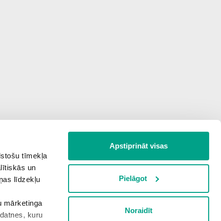
Apstiprināt visas
lstošu tīmekļa
lītiskās un
Pielāgot
ņas līdzekļu
šu mārketinga
Noraidīt
kdatnes, kuru