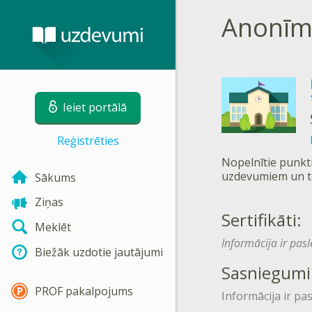
Anonīm
Ieiet portālā
Reģistrēties
Nopelnītie punkti
uzdevumiem un t
Sākums
Ziņas
Sertifikāti:
Meklēt
Informācija ir pas
Biežāk uzdotie jautājumi
Sasniegumi
PROF pakalpojums
Informācija ir pa