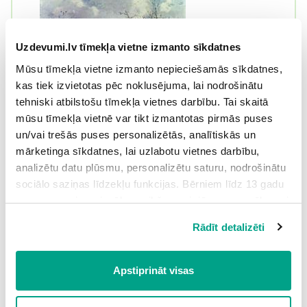
Uzdevumi.lv tīmekļa vietne izmanto sīkdatnes
Mūsu tīmekļa vietne izmanto nepieciešamās sīkdatnes,
kas tiek izvietotas pēc noklusējuma, lai nodrošinātu
tehniski atbilstošu tīmekļa vietnes darbību. Tai skaitā
mūsu tīmekļa vietnē var tikt izmantotas pirmās puses
un/vai trešās puses personalizētās, analītiskās un
mārketinga sīkdatnes, lai uzlabotu vietnes darbību,
analizētu datu plūsmu, personalizētu saturu, nodrošinātu
sociālo saziņas līdzekļu funkcijas. Bērniem līdz 13 gadu
vecumam pirms izvēles veikšanas ir jāprasa vecāka vai
likumiskā aizbildņa piekrišana.
Rādīt detalizēti
Spiežot uz pogas “Apstiprināt visas”, Jūs piekrītat visām
sīkdatnēm, kas atrodas šajā tīmekļa vietnē, ieskaitot
trešo pušu mārketinga sīkdatnes. Spiežot uz pogas
Apstiprināt visas
“Noraidīt”, Jūs atsakāties no visām sīkdatnēm tīmekļa
vietnē, izņemot “Nepieciešamās” sīkdatnes, kuru