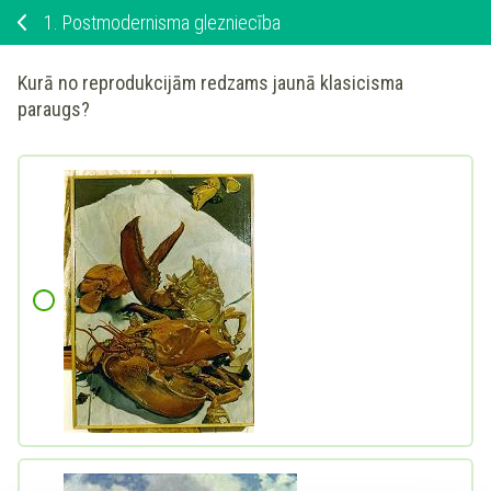
1.
Postmodernisma glezniecība
Kurā no reprodukcijām redzams jaunā klasicisma
paraugs?