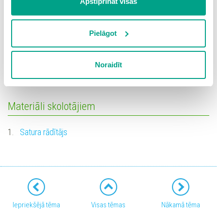
Apstiprināt visas
“Noraidīt”, Jūs atsakāties no visām sīkdatnēm tīmekļa
Testi
vietnē, izņemot “Nepieciešamās” sīkdatnes, kuru
izmantošanai nav nepieciešams iegūt lietotāja piekrišanu.
Pielāgot
1.
Pols Sezans
7
Spiežot uz pogas “Apstiprināt izvēlētās”, Jūs varat mainīt
Grūtības pakāpe: vidēja
sīkdatņu iestatījumus. Lietotājam ir iespēja iepazīties ar
Noraidīt
detalizētu
sīkdatņu politiku
un ir iespēja atsaukt savu
piekrišanu sadaļā “Sīkdatņu iestatījumi”.
Materiāli skolotājiem
1.
Satura rādītājs
Iepriekšējā tēma
Visas tēmas
Nākamā tēma