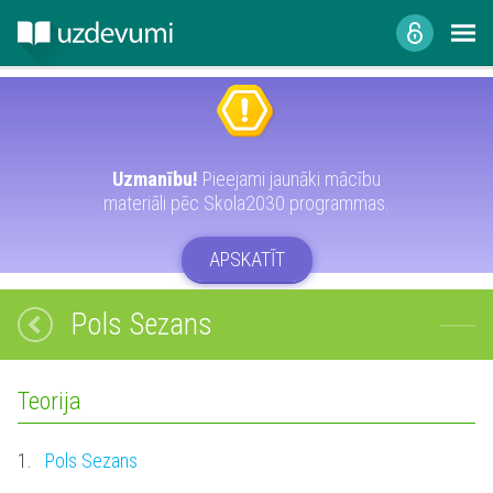
Uzmanību!
Pieejami jaunāki mācību
materiāli pēc Skola2030 programmas.
APSKATĪT
Pols Sezans
Teorija
1.
Pols Sezans