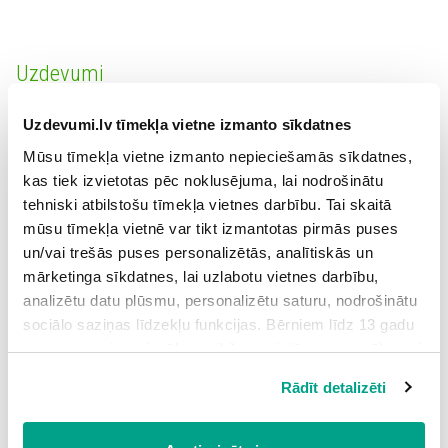
Uzdevumi
Uzdevumi.lv tīmekļa vietne izmanto sīkdatnes
1.
Pols Sezans (ar ievilkšanu)
2
Grūtības pakāpe: vidēja
Mūsu tīmekļa vietne izmanto nepieciešamās sīkdatnes,
kas tiek izvietotas pēc noklusējuma, lai nodrošinātu
2.
Pola Sezana klusā daba
1
tehniski atbilstošu tīmekļa vietnes darbību. Tai skaitā
Grūtības pakāpe: vidēja
mūsu tīmekļa vietnē var tikt izmantotas pirmās puses
un/vai trešās puses personalizētās, analītiskās un
3.
Pola Sezana ainava (ar ievilkšanu)
1
mārketinga sīkdatnes, lai uzlabotu vietnes darbību,
Grūtības pakāpe: vidēja
analizētu datu plūsmu, personalizētu saturu, nodrošinātu
sociālo saziņas līdzekļu funkcijas. Bērniem līdz 13 gadu
4.
Pola Sezana portreti
1
vecumam pirms izvēles veikšanas ir jāprasa vecāka vai
Grūtības pakāpe: vidēja
likumiskā aizbildņa piekrišana.
Rādīt detalizēti
Spiežot uz pogas “Apstiprināt visas”, Jūs piekrītat visām
sīkdatnēm, kas atrodas šajā tīmekļa vietnē, ieskaitot
trešo pušu mārketinga sīkdatnes. Spiežot uz pogas