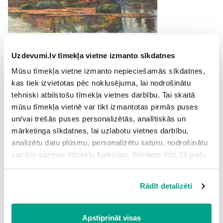
2.
Šajā kompozīcijā vērojami trīs satekpunkti
Uzdevumi.lv tīmekļa vietne izmanto sīkdatnes
Mūsu tīmekļa vietne izmanto nepieciešamās sīkdatnes,
kas tiek izvietotas pēc noklusējuma, lai nodrošinātu
tehniski atbilstošu tīmekļa vietnes darbību. Tai skaitā
mūsu tīmekļa vietnē var tikt izmantotas pirmās puses
un/vai trešās puses personalizētās, analītiskās un
mārketinga sīkdatnes, lai uzlabotu vietnes darbību,
analizētu datu plūsmu, personalizētu saturu, nodrošinātu
sociālo saziņas līdzekļu funkcijas. Bērniem līdz 13 gadu
vecumam pirms izvēles veikšanas ir jāprasa vecāka vai
likumiskā aizbildņa piekrišana.
Rādīt detalizēti
Spiežot uz pogas “Apstiprināt visas”, Jūs piekrītat visām
Atsauce:
sīkdatnēm, kas atrodas šajā tīmekļa vietnē, ieskaitot
Attēls:
https://en.wikipedia.org/wiki/List_of_paintings_by_Paul_C%C3%A9zanne#/m
trešo pušu mārketinga sīkdatnes. Spiežot uz pogas
Apstiprināt visas
edia/File:Paul_C%C3%A9zanne_214.jpg