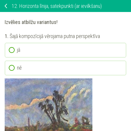
12.
Horizonta līnija, satekpunkti (ar ievilkšanu)
Izvēlies atbilžu variantus!
1.
Šajā kompozīcijā vērojama putna perspektīva
jā
nē