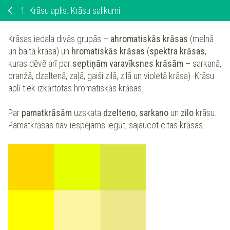
1.
Krāsu aplis. Krāsu salikumi
Krāsas iedala divās grupās –
ahromatiskās krāsas
(melnā
un baltā krāsa) un
hromatiskās krāsas
(
spektra krāsas
,
kuras dēvē arī par
septiņām varavīksnes krāsām
– sarkanā,
oranžā, dzeltenā, zaļā, gaiši zilā, zilā un violetā krāsa). Krāsu
aplī tiek izkārtotas hromatiskās krāsas.
Par
pamatkrāsām
uzskata
dzelteno
,
sarkano
un
zilo
krāsu.
Pamatkrāsas nav iespējams iegūt, sajaucot citas krāsas.