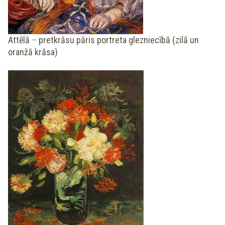
Attēlā
–
pretkrāsu pāris portreta glezniecībā (zilā un
oranžā krāsa)