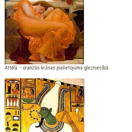
Attēlā
–
oranžās krāsas pielietojums glezniecībā