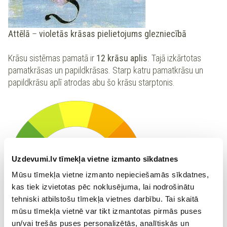
Attēlā
–
violetās krāsas pielietojums glezniecībā
Krāsu sistēmas pamatā ir
12 krāsu aplis
. Tajā izkārtotas
pamatkrāsas un papildkrāsas. Starp katru pamatkrāsu un
papildkrāsu aplī atrodas abu šo krāsu starptonis.
Uzdevumi.lv tīmekļa vietne izmanto sīkdatnes
Mūsu tīmekļa vietne izmanto nepieciešamās sīkdatnes,
kas tiek izvietotas pēc noklusējuma, lai nodrošinātu
tehniski atbilstošu tīmekļa vietnes darbību. Tai skaitā
mūsu tīmekļa vietnē var tikt izmantotas pirmās puses
un/vai trešās puses personalizētās, analītiskās un