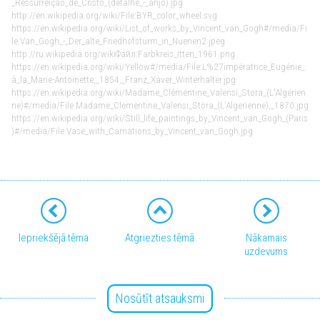
_Ressurreição_de_Cristo_(detalhe_-_anjo).jpg
http://en.wikipedia.org/wiki/File:BYR_color_wheel.svg
https://en.wikipedia.org/wiki/List_of_works_by_Vincent_van_Gogh#/media/Fi
le:Van_Gogh_-_Der_alte_Friedhofsturm_in_Nuenen2.jpeg
http://ru.wikipedia.org/wikiФайл:Farbkreis_Itten_1961.png
https://en.wikipedia.org/wiki/Yellow#/media/File:L%27impératrice_Eugénie_
à_la_Marie-Antoinette,_1854,_Franz_Xaver_Winterhalter.jpg
https://en.wikipedia.org/wiki/Madame_Clémentine_Valensi_Stora_(L'Algérien
ne)#/media/File:Madame_Clementine_Valensi_Stora_(L'Algerienne),_1870.jpg
https://en.wikipedia.org/wiki/Still_life_paintings_by_Vincent_van_Gogh_(Paris
)#/media/File:Vase_with_Carnations_by_Vincent_van_Gogh.jpg
Iepriekšējā tēma
Atgriezties tēmā
Nākamais
uzdevums
Nosūtīt atsauksmi