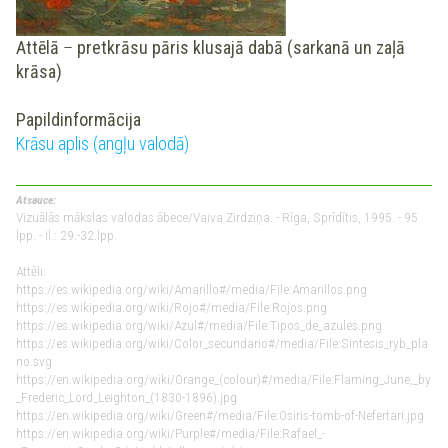
Attēlā
–
pretkrāsu pāris klusajā dabā (sarkanā un zaļā
krāsa)
Papildinformācija
Krāsu aplis (angļu valodā)
Atsauce:
Vizuālās mākslas valodas ābece/Vaiva Zirdziņa. - Rīga, Sprīdītis, 1995. - 95
lpp. - il.: 29.-32.lpp.
Attēli:
https://es.wikipedia.org/wiki/Amarillo#/media/File:Amarillos.png
https://es.wikipedia.org/wiki/Rojo#/media/File:Rojos.png
https://es.wikipedia.org/wiki/Azul#/media/File:Tipos_de_azules.png
https://es.wikipedia.org/wiki/Color_secundario#/media/File:Sintesis_ryb_pla
no.svg
https://en.wikipedia.org/wiki/Orange_(colour)#/media/File:Flaming_June,_by
_Frederic_Lord_Leighton_(1830-1896).jpg
https://en.wikipedia.org/wiki/Green#/media/File:Osiris-tomb-of-Nefertari.jpg
https://en.wikipedia.org/wiki/Purple#/media/File:Rafael_-