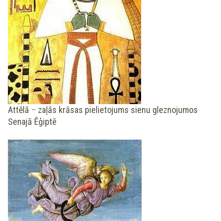
Attēlā
–
zaļās krāsas pielietojums sienu gleznojumos
Senajā Ēģiptē