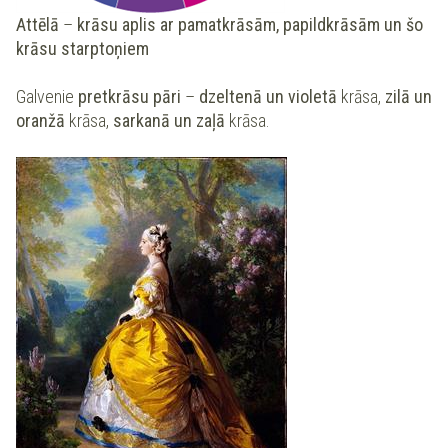
Attēlā
–
krāsu aplis ar pamatkrāsām, papildkrāsām un šo
krāsu starptoņiem
Galvenie
pretkrāsu pāri
–
dzeltenā un violetā
krāsa,
zilā un
oranžā
krāsa,
sarkanā un zaļā
krāsa.