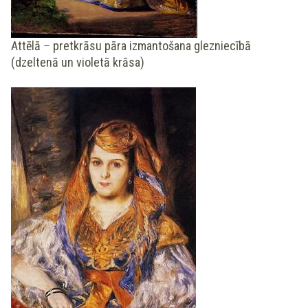
Attēlā
–
pretkrāsu pāra izmantošana glezniecībā
(dzeltenā un violetā krāsa)