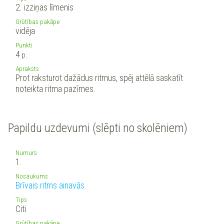
2. izziņas līmenis
Grūtības pakāpe
vidēja
Punkti
4
p.
Apraksts
Prot raksturot dažādus ritmus, spēj attēlā saskatīt
noteikta ritma pazīmes.
Papildu uzdevumi (slēpti no skolēniem)
Numurs
1.
Nosaukums
Brīvais ritms ainavās
Tips
Citi
Grūtības pakāpe