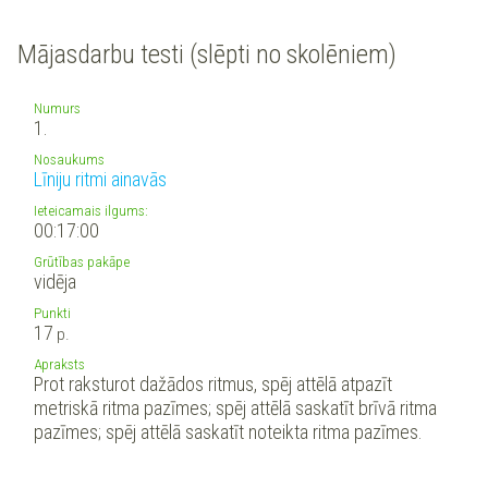
Mājasdarbu testi (slēpti no skolēniem)
Numurs
1.
Nosaukums
Līniju ritmi ainavās
Ieteicamais ilgums:
00:17:00
Grūtības pakāpe
vidēja
Punkti
17
p.
Apraksts
Prot raksturot dažādos ritmus, spēj attēlā atpazīt
metriskā ritma pazīmes; spēj attēlā saskatīt brīvā ritma
pazīmes; spēj attēlā saskatīt noteikta ritma pazīmes.