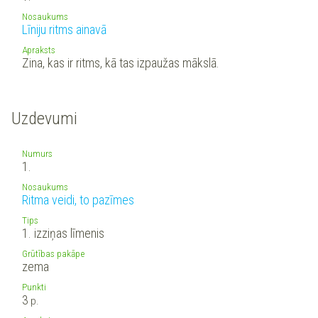
Nosaukums
Līniju ritms ainavā
Apraksts
Zina, kas ir ritms, kā tas izpaužas mākslā.
Uzdevumi
Numurs
1.
Nosaukums
Ritma veidi, to pazīmes
Tips
1. izziņas līmenis
Grūtības pakāpe
zema
Punkti
3
p.