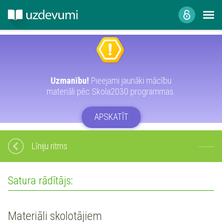
Uzmanību!
Pieejami jaunāki mācību
materiāli pēc Skola2030 programmas.
APSKATĪT
Līniju ritms
Satura rādītājs:
Materiāli skolotājiem