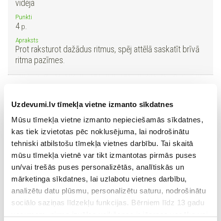
vidēja
Punkti
4
p.
Apraksts
Prot raksturot dažādus ritmus, spēj attēlā saskatīt brīvā
ritma pazīmes.
Numurs
5.
Uzdevumi.lv tīmekļa vietne izmanto sīkdatnes
Nosaukums
Statiskais ritms
Mūsu tīmekļa vietne izmanto nepieciešamās sīkdatnes,
kas tiek izvietotas pēc noklusējuma, lai nodrošinātu
Tips
2. izziņas līmenis
tehniski atbilstošu tīmekļa vietnes darbību. Tai skaitā
mūsu tīmekļa vietnē var tikt izmantotas pirmās puses
Grūtības pakāpe
vidēja
un/vai trešās puses personalizētās, analītiskās un
mārketinga sīkdatnes, lai uzlabotu vietnes darbību,
Punkti
3
p.
analizētu datu plūsmu, personalizētu saturu, nodrošinātu
sociālo saziņas līdzekļu funkcijas. Bērniem līdz 13 gadu
Apraksts
Prot attēlos saskatīt statiskā ritma pazīmes.
vecumam pirms izvēles veikšanas ir jāprasa vecāka vai