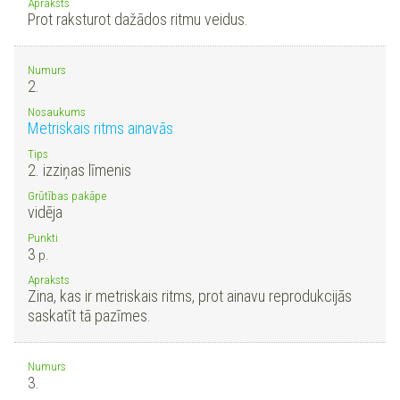
Apraksts
Prot raksturot dažādos ritmu veidus.
Numurs
2.
Nosaukums
Metriskais ritms ainavās
Tips
2. izziņas līmenis
Grūtības pakāpe
vidēja
Punkti
3
p.
Apraksts
Zina, kas ir metriskais ritms, prot ainavu reprodukcijās
saskatīt tā pazīmes.
Numurs
3.