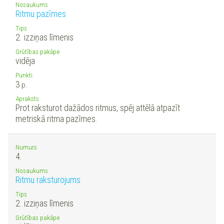
Nosaukums
Ritmu pazīmes
Tips
2. izziņas līmenis
Grūtības pakāpe
vidēja
Punkti
3
p.
Apraksts
Prot raksturot dažādos ritmus, spēj attēlā atpazīt
metriskā ritma pazīmes.
Numurs
4.
Nosaukums
Ritmu raksturojums
Tips
2. izziņas līmenis
Grūtības pakāpe