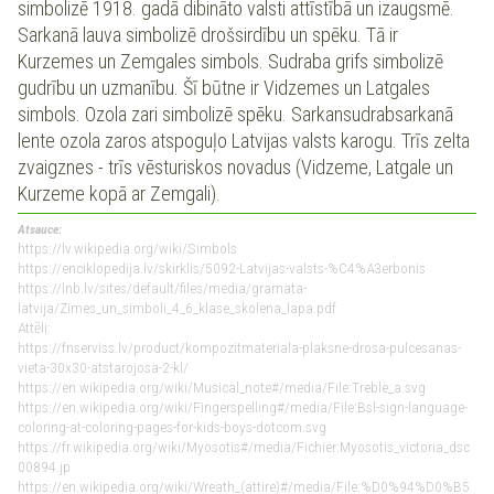
simbolizē 1918. gadā dibināto valsti attīstībā un izaugsmē.
Sarkanā lauva simbolizē drošsirdību un spēku. Tā ir
Kurzemes un Zemgales simbols. Sudraba grifs simbolizē
gudrību un uzmanību. Šī būtne ir Vidzemes un Latgales
simbols. Ozola zari simbolizē spēku. Sarkansudrabsarkanā
lente ozola zaros atspoguļo Latvijas valsts karogu. Trīs zelta
zvaigznes - trīs vēsturiskos novadus (Vidzeme, Latgale un
Kurzeme kopā ar Zemgali).
Atsauce:
https://lv.wikipedia.org/wiki/Simbols
https://enciklopedija.lv/skirklis/5092-Latvijas-valsts-%C4%A3erbonis
https://lnb.lv/sites/default/files/media/gramata-
latvija/Zimes_un_simboli_4_6_klase_skolena_lapa.pdf
Attēli:
https://fnserviss.lv/product/kompozitmateriala-plaksne-drosa-pulcesanas-
vieta-30x30-atstarojosa-2-kl/
https://en.wikipedia.org/wiki/Musical_note#/media/File:Treble_a.svg
https://en.wikipedia.org/wiki/Fingerspelling#/media/File:Bsl-sign-language-
coloring-at-coloring-pages-for-kids-boys-dotcom.svg
https://fr.wikipedia.org/wiki/Myosotis#/media/Fichier:Myosotis_victoria_dsc
00894.jp
https://en.wikipedia.org/wiki/Wreath_(attire)#/media/File:%D0%94%D0%B5