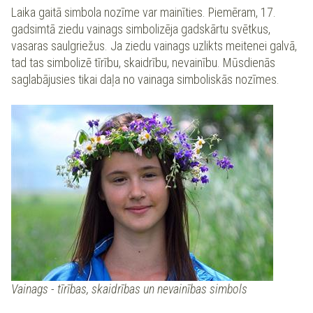
Laika gaitā simbola nozīme var mainīties. Piemēram, 17.
gadsimtā ziedu vainags simbolizēja gadskārtu svētkus,
vasaras saulgriežus. Ja ziedu vainags uzlikts meitenei galvā,
tad tas simbolizē tīrību, skaidrību, nevainību. Mūsdienās
saglabājusies tikai daļa no vainaga simboliskās nozīmes.
Vainags - tīrības, skaidrības un nevainības simbols