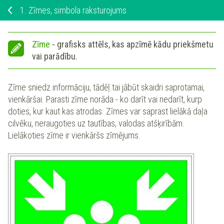
1.
Zīmes, simbola raksturojums
Zīme
- grafisks attēls, kas apzīmē kādu priekšmetu
vai parādību.
Zīme sniedz informāciju, tādēļ tai jābūt skaidri saprotamai,
vienkāršai. Parasti zīme norāda - ko darīt vai nedarīt, kurp
doties, kur kaut kas atrodas. Zīmes var saprast lielākā daļa
cilvēku, neraugoties uz tautības, valodas atšķirībām.
Lielākoties zīme ir vienkāršs zīmējums.