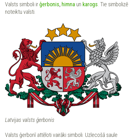
Valsts simboli ir
ģerbonis
,
himna
un
karogs
. Tie simbolizē
noteiktu valsti.
Latvijas valsts ģerbonis
Valsts ģerbonī attēloti vairāki simboli. Uzlecošā saule