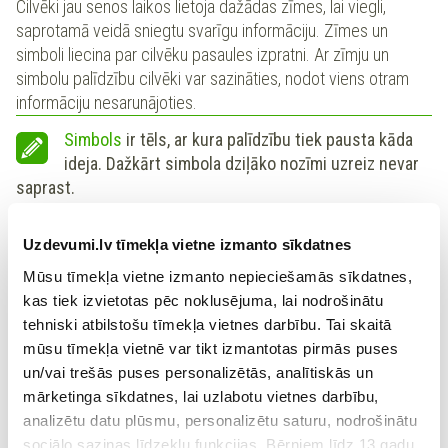
Cilvēki jau senos laikos lietoja dažādas zīmes, lai viegli,
saprotamā veidā sniegtu svarīgu informāciju. Zīmes un
simboli liecina par cilvēku pasaules izpratni. Ar zīmju un
simbolu palīdzību cilvēki var sazināties, nodot viens otram
informāciju nesarunājoties.
Simbols
ir tēls, ar kura palīdzību tiek pausta kāda
ideja. Dažkārt simbola dziļāko nozīmi uzreiz nevar
saprast.
Uzdevumi.lv tīmekļa vietne izmanto sīkdatnes
Simbols ir saistīts ar zīmi. Tas ietver sevī kādu stāstu, dziļāku
nozīmi. Simbols saistīts ar dažādu tautu piešķirto
Mūsu tīmekļa vietne izmanto nepieciešamās sīkdatnes,
kultūrvēsturisko nozīmi, grupas vai cilvēku personīgo
kas tiek izvietotas pēc noklusējuma, lai nodrošinātu
skaidrojumu. Simbola skaidrojumu var paust viens cilvēks,
tehniski atbilstošu tīmekļa vietnes darbību. Tai skaitā
kāda cilvēku grupa vai tauta. Simbolu nozīmi labāk palīdz
mūsu tīmekļa vietnē var tikt izmantotas pirmās puses
izprast kultūra, reliģija un valsts, kurā šie simboli tiek lietoti.
un/vai trešās puses personalizētās, analītiskās un
mārketinga sīkdatnes, lai uzlabotu vietnes darbību,
Simbols var būt gan grafiska zīme, gan priekšmets, augs,
analizētu datu plūsmu, personalizētu saturu, nodrošinātu
dzīvnieks, krāsa, skaņdarbs vai apzīmējums noteiktam
sociālo saziņas līdzekļu funkcijas. Bērniem līdz 13 gadu