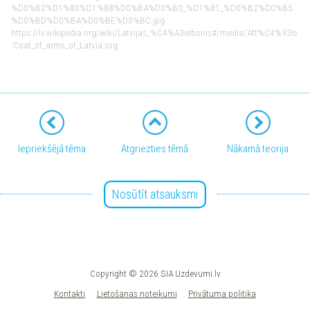
%D0%B2%D1%83%D1%88%D0%BA%D0%B0_%D1%81_%D0%B2%D0%B5
%D0%BD%D0%BA%D0%BE%D0%BC.jpg
https://lv.wikipedia.org/wiki/Latvijas_%C4%A3erbonis#/media/Att%C4%93ls
:Coat_of_arms_of_Latvia.svg
Iepriekšējā tēma
Atgriezties tēmā
Nākamā teorija
Nosūtīt atsauksmi
Copyright © 2026 SIA Uzdevumi.lv
Kontakti
Lietošanas noteikumi
Privātuma politika