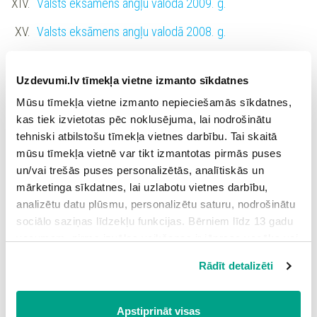
Valsts eksāmens angļu valodā 2009. g.
Valsts eksāmens angļu valodā 2008. g.
Uzdevumi.lv tīmekļa vietne izmanto sīkdatnes
Angļu valoda I (Optimālais līmenis)
Mūsu tīmekļa vietne izmanto nepieciešamās sīkdatnes,
kas tiek izvietotas pēc noklusējuma, lai nodrošinātu
tehniski atbilstošu tīmekļa vietnes darbību. Tai skaitā
Eksāmens angļu valodā (optimālais līmenis) 2025. g.
mūsu tīmekļa vietnē var tikt izmantotas pirmās puses
un/vai trešās puses personalizētās, analītiskās un
Eksāmens angļu valodā (optimālais līmenis) 2024. g.
mārketinga sīkdatnes, lai uzlabotu vietnes darbību,
analizētu datu plūsmu, personalizētu saturu, nodrošinātu
Eksāmens angļu valodā (optimālais līmenis) 2023. g.
sociālo saziņas līdzekļu funkcijas. Bērniem līdz 13 gadu
Eksāmens angļu valodā (optimālais līmenis) 2022. g.
vecumam pirms izvēles veikšanas ir jāprasa vecāka vai
likumiskā aizbildņa piekrišana.
Rādīt detalizēti
Spiežot uz pogas “Apstiprināt visas”, Jūs piekrītat visām
sīkdatnēm, kas atrodas šajā tīmekļa vietnē, ieskaitot
Angļu valoda II (Augstākais līmenis)
trešo pušu mārketinga sīkdatnes. Spiežot uz pogas
Apstiprināt visas