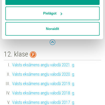
“Noraidīt”, Jūs atsakāties no visām sīkdatnēm tīmekļa
vietnē, izņemot “Nepieciešamās” sīkdatnes, kuru
izmantošanai nav nepieciešams iegūt lietotāja piekrišanu.
Pielāgot
Augstākā līmeņa (angļu valoda II) eksāmens 2025. g.
Spiežot uz pogas “Apstiprināt izvēlētās”, Jūs varat mainīt
Augstākā līmeņa (angļu valoda II) eksāmens 2024. g.
sīkdatņu iestatījumus. Lietotājam ir iespēja iepazīties ar
Noraidīt
detalizētu
sīkdatņu politiku
un ir iespēja atsaukt savu
Augstākā līmeņa (angļu valoda II) eksāmens 2023. g.
piekrišanu sadaļā “Sīkdatņu iestatījumi”.
12. klase
Valsts eksāmens angļu valodā 2021. g.
Valsts eksāmens angļu valodā 2020. g.
Valsts eksāmens angļu valodā 2019. g.
Valsts eksāmens angļu valodā 2018. g.
Valsts eksāmens angļu valodā 2017. g.