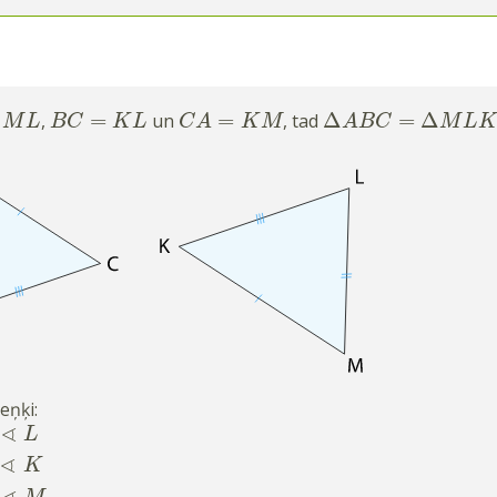
=
=
Δ
=
Δ
,
un
, tad
M
L
B
C
K
L
C
A
K
M
A
B
C
M
L
K
eņķi:
∢
L
∢
K