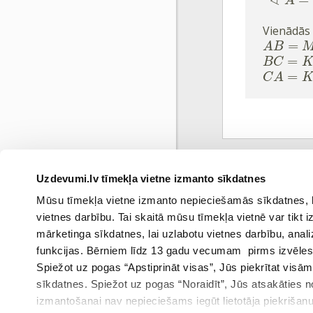
∢
A
Vienādās 
=
A
B
=
B
C
=
C
A
Uzdevumi.lv tīmekļa vietne izmanto sīkdatnes
Ieprie
Mūsu tīmekļa vietne izmanto nepieciešamās sīkdatnes, kas
vietnes darbību. Tai skaitā mūsu tīmekļa vietnē var tikt
mārketinga sīkdatnes, lai uzlabotu vietnes darbību, anal
funkcijas. Bērniem līdz 13 gadu vecumam pirms izvēles v
Spiežot uz pogas “Apstiprināt visas”, Jūs piekrītat visā
sīkdatnes. Spiežot uz pogas “Noraidīt”, Jūs atsakāties
izmantošanai nav nepieciešams iegūt lietotāja piekrišanu