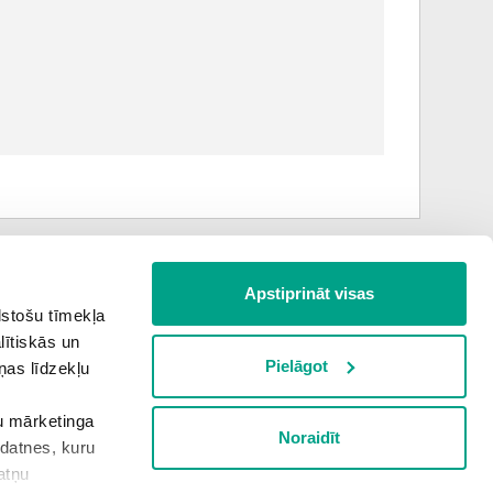
Apstiprināt visas
Nākamā teorija
lstošu tīmekļa
lītiskās un
Pielāgot
ņas līdzekļu
PALĪGSMĀCĪBĀS.LV
šu mārketinga
Noraidīt
kdatnes, kuru
atņu