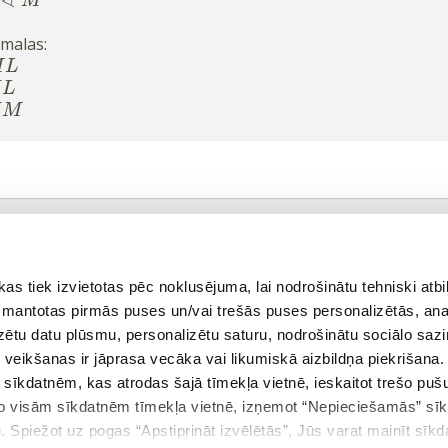
∢
M
malas:
M
L
K
L
K
M
kšējā teorija
Atgriezties tēmā
 tiek izvietotas pēc noklusējuma, lai nodrošinātu tehniski atbi
 izmantotas pirmās puses un/vai trešās puses personalizētās, ana
izētu datu plūsmu, personalizētu saturu, nodrošinātu sociālo sazi
ONLINE VIDEO KURSS
eikšanas ir jāprasa vecāka vai likumiskā aizbildņa piekrišana.
"MATEMĀTIKA 9. KLASEI"
m sīkdatnēm, kas atrodas šajā tīmekļa vietnē, ieskaitot trešo pu
 no visām sīkdatnēm tīmekļa vietnē, izņemot “Nepieciešamās” sī
. Spiežot uz pogas “Apstiprināt izvēlētās”, Jūs varat mainīt sīkd