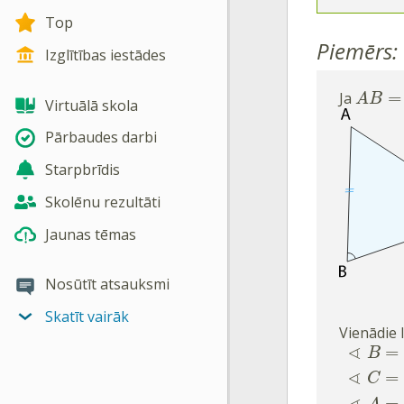
Top
Piemērs:
Izglītības iestādes
=
Ja
A
B
Virtuālā skola
Pārbaudes darbi
Starpbrīdis
Skolēnu rezultāti
Jaunas tēmas
Nosūtīt atsauksmi
Skatīt vairāk
Vienādie l
∢
=
B
∢
=
C
=