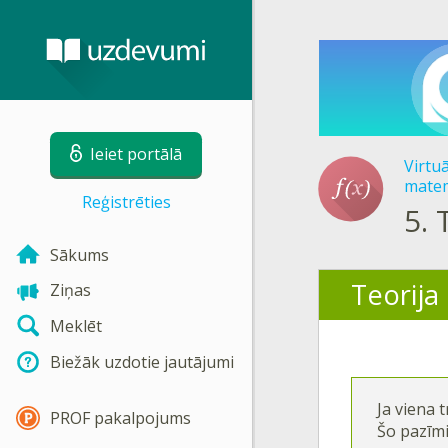
Ieiet portālā
Virtu
matem
Reģistrēties
5.
Sākums
Teorija
Ziņas
Meklēt
Biežāk uzdotie jautājumi
Ja viena t
PROF pakalpojums
Šo pazīmi