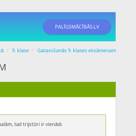
PALĪGSMĀCĪBĀS.LV
kā
9. klase
Gatavošanās 9. klases eksāmenam
MM
alām, tad trijstūri ir vienādi.