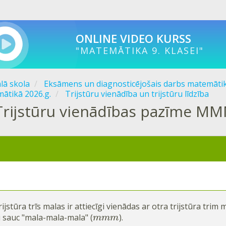
ONLINE VIDEO KURSS
"MATEMĀTIKA 9. KLASEI"
ālā skola
Eksāmens un diagnosticējošais darbs matemāti
ātikā 2026.g.
Trijstūru vienādība un trijstūru līdzība
Trijstūru vienādības pazīme M
rijstūra trīs malas ir attiecīgi vienādas ar otra trijstūra trim m
 sauc "mala-mala-mala" (
).
m
m
m