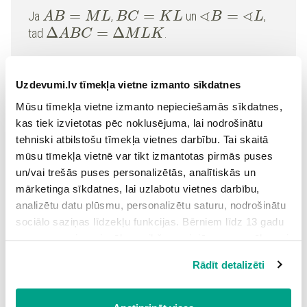
∢
∢
=
=
=
Ja
,
un
,
A
B
M
L
B
C
K
L
B
L
Δ
=
Δ
tad
.
A
B
C
M
L
K
Uzdevumi.lv tīmekļa vietne izmanto sīkdatnes
Mūsu tīmekļa vietne izmanto nepieciešamās sīkdatnes,
kas tiek izvietotas pēc noklusējuma, lai nodrošinātu
tehniski atbilstošu tīmekļa vietnes darbību. Tai skaitā
mūsu tīmekļa vietnē var tikt izmantotas pirmās puses
un/vai trešās puses personalizētās, analītiskās un
mārketinga sīkdatnes, lai uzlabotu vietnes darbību,
analizētu datu plūsmu, personalizētu saturu, nodrošinātu
Vienādie leņķi:
sociālo saziņas līdzekļu funkcijas. Bērniem līdz 13 gadu
∢
∢
=
(
)
B
L
dots
vecumam pirms izvēles veikšanas ir jāprasa vecāka vai
likumiskā aizbildņa piekrišana.
∢
∢
=
C
K
Rādīt detalizēti
Spiežot uz pogas “Apstiprināt visas”, Jūs piekrītat visām
∢
∢
=
A
M
sīkdatnēm, kas atrodas šajā tīmekļa vietnē, ieskaitot
trešo pušu mārketinga sīkdatnes. Spiežot uz pogas