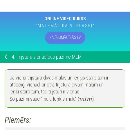
ONLINE VIDEO KURSS
"MATEMĀTIKA 9. KLASEI"
PALĪGSMĀCĪBĀS.LV
4.
Trijstūru vienādības pazīme MLM
Ja viena trijstūra divas malas un leņķis starp tām ir
attiecīgi vienādi ar otra trijstūra divām malām un
leņķi starp tām, tad trijstūri ir vienādi.
Šo pazīmi sauc "mala-leņķis-mala" (
).
m
l
m
Piemērs: