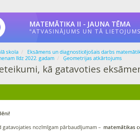
MATEMĀTIKA II - JAUNA TĒMA
"ATVASINĀJUMS UN TĀ LIETOJUMS
ālā skola
Eksāmens un diagnosticējošais darbs matemāti
enam līdz 2022. gadam
Ģeometrijas atkārtojums
Ieteikumi, kā gatavoties eksām
lēni!
ad gatavojaties nozīmīgam pārbaudījumam –
matemātikas c