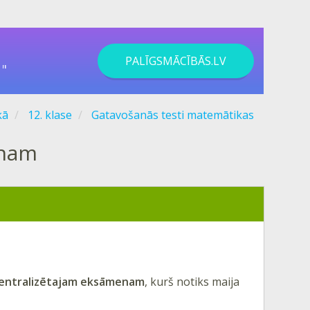
PALĪGSMĀCĪBĀS.LV
"
kā
12. klase
Gatavošanās testi matemātikas
enam
entralizētajam eksāmenam
, kurš notiks maija