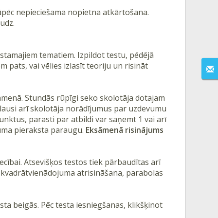
 tāpēc nepieciešama nopietna atkārtošana.
audz.
ūstamajiem tematiem. Izpildot testu, pēdējā
pats, vai vēlies izlasīt teoriju un risināt
menā. Stundās rūpīgi seko skolotāja dotajam
lausi arī skolotāja norādījumus par uzdevumu
ktus, parasti par atbildi var saņemt 1 vai arī
uma pieraksta paraugu.
Eksāmenā risinājums
cībai. Atsevišķos testos tiek pārbaudītas arī
, kvadrātvienādojuma atrisināšana, parabolas
ta beigās. Pēc testa iesniegšanas, klikšķinot