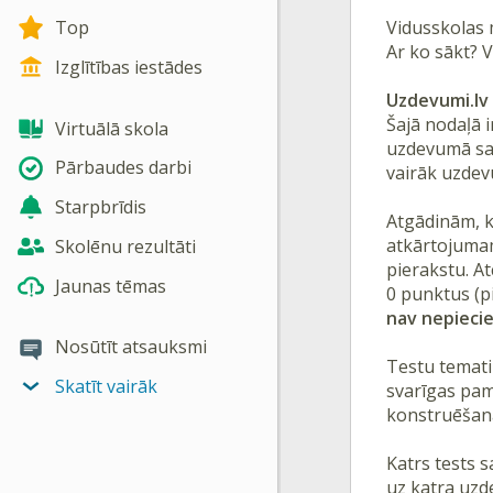
Vidusskolas 
Top
Ar ko sākt? 
Izglītības iestādes
Uzdevumi.lv 
Šajā nodaļā i
Virtuālā skola
uzdevumā saņe
Pārbaudes darbi
vairāk uzde
Starpbrīdis
Atgādinām, k
atkārtojumam
Skolēnu rezultāti
pierakstu. A
Jaunas tēmas
0 punktus (p
nav nepiecie
Nosūtīt atsauksmi
Testu temati 
Skatīt vairāk
svarīgas pam
konstruēšana
Katrs tests 
uz katra uzd