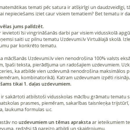
matemātikas temati pēc satura ir atšķirīgi un daudzveidīgi,
Vai nepieciešams iziet caur visiem tematiem? Bet tematu ir d
vēlas jums palīdzēt.
r ievietoti īsi vingrināšanās darbi par visiem vidusskolā apg
msi saiti uz pilnu tematu Uzdevumi.lv Virtuālajā skolā. Izlem 
vumu par konkrēto tematu.
a mācīšanās Uzdevumi.lv vien nenodrošina 100% valsts eksā
, īpaši teksta, pierādījuma un radošajiem uzdevumiem. Uzk
tceries, ka atbilde vien uzdevumā nenodrošina maksimālos pun
iemēram, kombinatorikā). Katram uzdevumam izpēti risināj
šams tikai 1. daļas uzdevumiem.
ir sakārtoti atbilstoši vidusskolas mācību grāmatu tematu se
atskolas prasmes, piemēram, sakarības taisnleņķa trijstūrī
, laukuma formulas u.c.
sastāv no
uzdevumiem un tēmas apraksta
ar ieteikumiem tes
evuma, redzēsi tā pareizo atbildi un skaidrojumu.