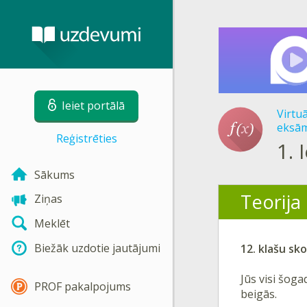
Ieiet portālā
Virtu
eksām
Reģistrēties
1.
Sākums
Teorija
Ziņas
Meklēt
Biežāk uzdotie jautājumi
12. klašu sko
Jūs visi šog
PROF pakalpojums
beigās.