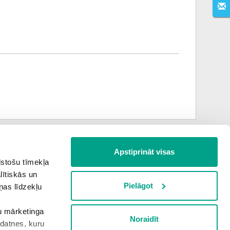
Apstiprināt visas
Nākamais uzdevums
lstošu tīmekļa
lītiskās un
Pielāgot
ņas līdzekļu
šu mārketinga
Noraidīt
kdatnes, kuru