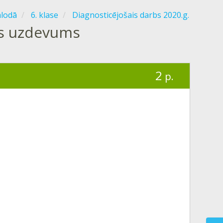
alodā
6. klase
Diagnosticējošais darbs 2020.g.
ās uzdevums
2
p.