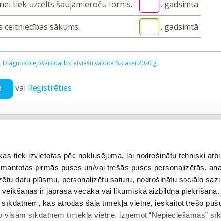
tnei tiek uzcelts šaujamieroču tornis.
. gadsimtā
s celtniecības sākums.
. gadsimtā
v,
Diagnosticējošais darbs latviešu valodā 6.klasei 2020.g.
vai
Reģistrēties
ā
ējais uzdevums
Atgriezties tēmā
 tiek izvietotas pēc noklusējuma, lai nodrošinātu tehniski atbi
 izmantotas pirmās puses un/vai trešās puses personalizētās, ana
izētu datu plūsmu, personalizētu saturu, nodrošinātu sociālo sazi
eikšanas ir jāprasa vecāka vai likumiskā aizbildņa piekrišana.
m sīkdatnēm, kas atrodas šajā tīmekļa vietnē, ieskaitot trešo pu
 no visām sīkdatnēm tīmekļa vietnē, izņemot “Nepieciešamās” sī