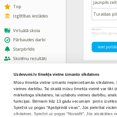
Jaunpils cel
Top
Turaidas pil
Izglītības iestādes
Atsauce:
Virtuālā skola
https://visc.gov.l
Pārbaudes darbi
Ieiet portāl
Starpbrīdis
Skolēnu rezultāti
Jaunas tēmas
Uzdevumi.lv tīmekļa vietne izmanto sīkdatnes
Iepriekš
Nosūtīt atsauksmi
Mūsu tīmekļa vietne izmanto nepieciešamās sīkdatnes, kas
vietnes darbību. Tai skaitā mūsu tīmekļa vietnē var tikt
Skatīt vairāk
mārketinga sīkdatnes, lai uzlabotu vietnes darbību, anal
funkcijas. Bērniem līdz 13 gadu vecumam pirms izvēles v
Spiežot uz pogas “Apstiprināt visas”, Jūs piekrītat visā
sīkdatnes. Spiežot uz pogas “Noraidīt”, Jūs atsakāties