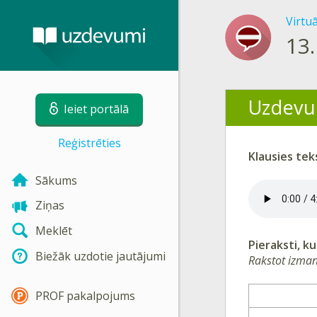
Virtu
13.
Uzdevu
Ieiet portālā
Reģistrēties
Klausies tek
Sākums
Ziņas
Meklēt
Pieraksti, k
Biežāk uzdotie jautājumi
Rakstot izmant
PROF pakalpojums