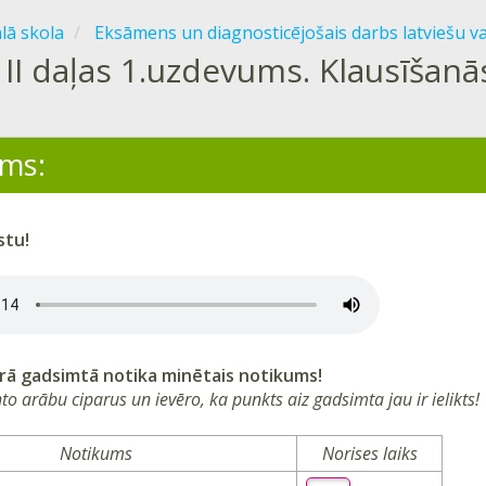
ālā skola
Eksāmens un diagnosticējošais darbs latviešu v
II daļas 1.uzdevums. Klausīšan
ms:
stu!
urā gadsimtā notika minētais notikums!
o arābu ciparus un ievēro, ka punkts aiz gadsimta jau ir ielikts!
Notikums
Norises laiks