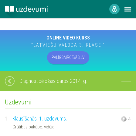
ONLINE VIDEO KURSS
"LATVIEŠU VALODA 3. KLASEI"
PALĪGSMĀCĪBĀS.LV
Diagnosticējošais darbs 2014. g.
Uzdevumi
1.
Klausīšanās. 1. uzdevums.
4
Grūtības pakāpe: vidēja