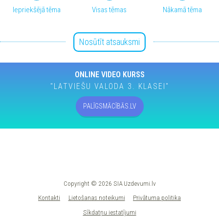
Iepriekšējā tēma
Visas tēmas
Nākamā tēma
Nosūtīt atsauksmi
ONLINE VIDEO KURSS
"LATVIEŠU VALODA 3. KLASEI"
PALĪGSMĀCĪBĀS.LV
Copyright © 2026 SIA Uzdevumi.lv
Kontakti
Lietošanas noteikumi
Privātuma politika
Sīkdatņu iestatījumi