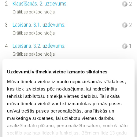
2.
Klausīšanās. 2. uzdevums.
2
Grūtības pakāpe: vidēja
3.
Lasīšana. 3.1. uzdevums.
2
Grūtības pakāpe: vidēja
4.
Lasīšana. 3.2. uzdevums.
1
Grūtības pakāpe: vidēja
5.
Lasīšana. 4.1. uzdevums
1
Uzdevumi.lv tīmekļa vietne izmanto sīkdatnes
Grūtības pakāpe: vidēja
Mūsu tīmekļa vietne izmanto nepieciešamās sīkdatnes,
6.
Lasīšana. 4.2. uzdevums
1
kas tiek izvietotas pēc noklusējuma, lai nodrošinātu
tehniski atbilstošu tīmekļa vietnes darbību. Tai skaitā
Grūtības pakāpe: vidēja
mūsu tīmekļa vietnē var tikt izmantotas pirmās puses
7.
Rakstīšana. 5. uzdevums.
0
un/vai trešās puses personalizētās, analītiskās un
Grūtības pakāpe: vidēja
mārketinga sīkdatnes, lai uzlabotu vietnes darbību,
analizētu datu plūsmu, personalizētu saturu, nodrošinātu
sociālo saziņas līdzekļu funkcijas. Bērniem līdz 13 gadu