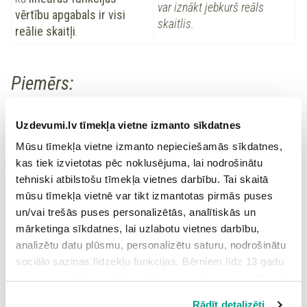
var iznākt jebkurš reāls
vērtību apgabals ir visi
skaitlis.
reālie skaitļi
.
Piemērs:
Lineāras funkcijas:
Uzdevumi.lv tīmekļa vietne izmanto sīkdatnes
=
2
+
4
1.
Formula
ir lineāra funkcija, jo
y
x
Mūsu tīmekļa vietne izmanto nepieciešamās sīkdatnes,
=
2
=
4
un
.
k
m
kas tiek izvietotas pēc noklusējuma, lai nodrošinātu
tehniski atbilstošu tīmekļa vietnes darbību. Tai skaitā
=
8
2.
Formula
ir lineārā funkcija, jo to var izteikt:
y
mūsu tīmekļa vietnē var tikt izmantotas pirmās puses
=
0
+
8
=
0
=
8
, kur
;
.
y
x
k
m
un/vai trešās puses personalizētās, analītiskās un
mārketinga sīkdatnes, lai uzlabotu vietnes darbību,
=
–
6
–
3
3.
Formula
ir lineāra funkcija. Summa
y
x
analizētu datu plūsmu, personalizētu saturu, nodrošinātu
sociālo saziņas līdzekļu funkcijas. Bērniem līdz 13 gadu
nemainās, mainot saskaitāmos vietām. Šo funkciju var
=
–
3
–
6
=
–
3
=
–
6
vecumam pirms izvēles veikšanas ir jāprasa vecāka vai
uzrakstīt:
, kur
, bet
.
y
x
k
m
likumiskā aizbildņa piekrišana.
Rādīt detalizēti