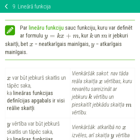
9.
Lineārā funkcija
Par
lineāru funkciju
sauc funkciju, kuru var definēt
=
+
ar formulu
, kur
un
ir jebkuri
y
k
x
m
k
m
skaitļi, bet
– neatkarīgais mainīgais,
– atkarīgais
x
y
mainīgais.
Vienkāršāk sakot: nav tāda
var būt jebkurš skaitlis un
x
reāla skaitļa
vērtības, kuru
x
tāpēc saka,
nevarētu sareizināt ar
ka
lineāras funkcijas
jebkuru
vērtību un
k
definīcijas apgabals ir visi
pieskaitīt jebkādu skaitļa
m
reālie skaitļi
.
vērtību.
vērtība var būt jebkurš
y
Vienkāršāk: atkarībā no
x
skaitlis un tāpēc saka,
izvēles, arī skaitļa
vērtība
y
ka
lineāras funkcijas