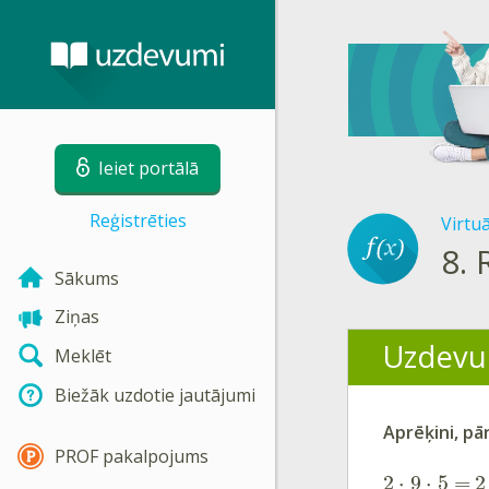
Ieiet portālā
Reģistrēties
Virtu
8.
Sākums
Ziņas
Uzdevu
Meklēt
Biežāk uzdotie jautājumi
Aprēķini, pā
PROF pakalpojums
2
⋅
9
⋅
5
=
2