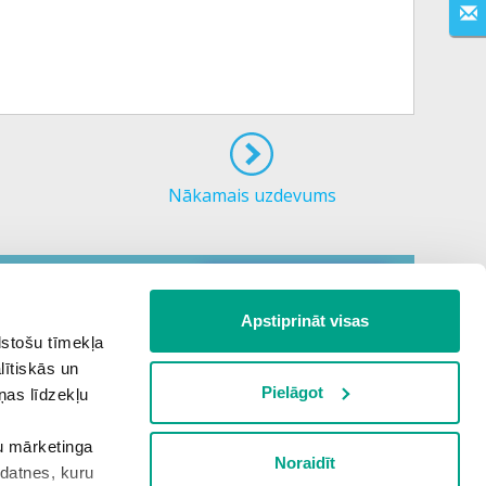
Nākamais uzdevums
PALĪGSMĀCĪBĀS.LV
Apstiprināt visas
lstošu tīmekļa
lītiskās un
Pielāgot
ņas līdzekļu
šu mārketinga
Noraidīt
kdatnes, kuru