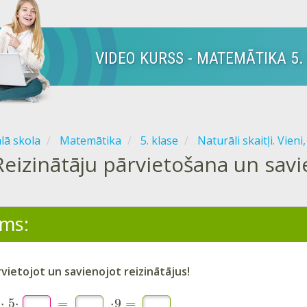
VIDEO KURSS - MATEMĀTIKA 5.
ālā skola
Matemātika
5. klase
Naturāli skaitļi. Vieni,
Reizinātāju pārvietošana un sav
ms:
rvietojot un savienojot reizinātājus!
⋅
5
⋅
=
⋅
9
=