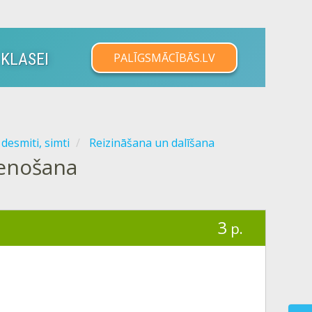
 KLASEI
PALĪGSMĀCĪBĀS.LV
 desmiti, simti
Reizināšana un dalīšana
ienošana
3
p.