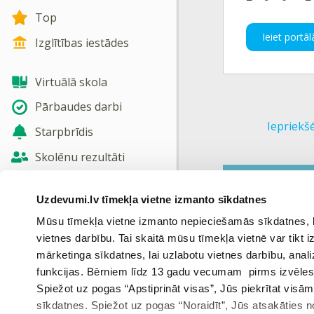
Top
Ieiet portāl
Izglītības iestādes
Virtuālā skola
Pārbaudes darbi
Iepriekš
Starpbrīdis
Skolēnu rezultāti
Jaunas tēmas
Vēli
Uzdevumi.lv tīmekļa vietne izmanto sīkdatnes
Nosūtīt atsauksmi
Mūsu tīmekļa vietne izmanto nepieciešamās sīkdatnes, kas
vietnes darbību. Tai skaitā mūsu tīmekļa vietnē var tikt
Skatīt vairāk
mārketinga sīkdatnes, lai uzlabotu vietnes darbību, anal
funkcijas. Bērniem līdz 13 gadu vecumam pirms izvēles v
Spiežot uz pogas “Apstiprināt visas”, Jūs piekrītat visā
sīkdatnes. Spiežot uz pogas “Noraidīt”, Jūs atsakāties