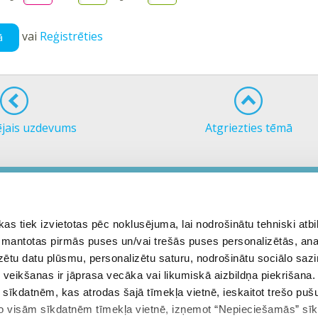
vai
Reģistrēties
ā
ējais uzdevums
Atgriezties tēmā
es skaidrojošus video 5. klases matemātikas tēmām?
 tiek izvietotas pēc noklusējuma, lai nodrošinātu tehniski atbi
 izmantotas pirmās puses un/vai trešās puses personalizētās, ana
izētu datu plūsmu, personalizētu saturu, nodrošinātu sociālo sazi
eikšanas ir jāprasa vecāka vai likumiskā aizbildņa piekrišana.
m sīkdatnēm, kas atrodas šajā tīmekļa vietnē, ieskaitot trešo pu
 no visām sīkdatnēm tīmekļa vietnē, izņemot “Nepieciešamās” sī