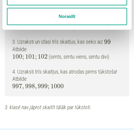
Spiežot uz pogas “Apstiprināt izvēlētās”, Jūs varat mainīt
2. Uzraksti skaitli: divi simti pieci!
205
sīkdatņu iestatījumus. Lietotājam ir iespēja iepazīties ar
Atbilde:
Noraidīt
detalizētu
sīkdatņu politiku
un ir iespēja atsaukt savu
0
25
Esi uzmanīgs, ja uzrakstīsi bez
, tad sanāks
piekrišanu sadaļā “Sīkdatņu iestatījumi”.
(divdesmit pieci). Simti ir trešajā vietā no labās puses.
99
3. Uzraksti un izlasi trīs skaitļus, kas seko aiz
Atbilde:
100
;
101
;
102
(simts, simtu viens, simtu divi)
4. Uzraksti trīs skaitļus, kas atrodas pirms tūkstoša!
Atbilde:
997
,
998
,
999
;
1000
.
3. klasē nav jāprot skaitīt tālāk par tūkstoti.