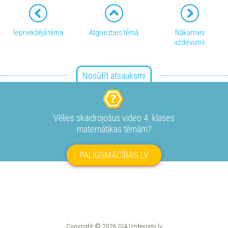
Iepriekšējā tēma
Atgriezties tēmā
Nākamais
uzdevums
Nosūtīt atsauksmi
Vēlies skaidrojošus video 4. klases
matemātikas tēmām?
PALĪGSMĀCĪBĀS.LV
Copyright © 2026 SIA Uzdevumi.lv