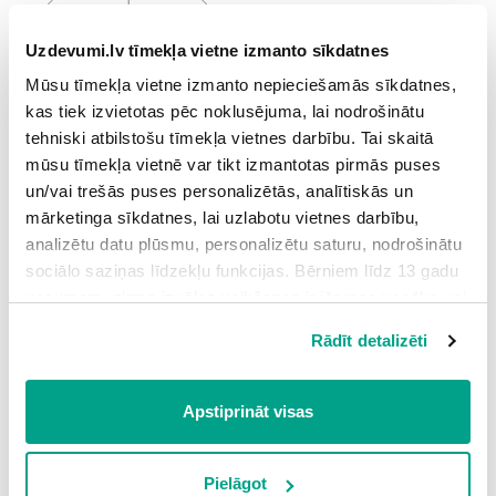
Uzdevumi.lv tīmekļa vietne izmanto sīkdatnes
Mūsu tīmekļa vietne izmanto nepieciešamās sīkdatnes,
kas tiek izvietotas pēc noklusējuma, lai nodrošinātu
tehniski atbilstošu tīmekļa vietnes darbību. Tai skaitā
mūsu tīmekļa vietnē var tikt izmantotas pirmās puses
un/vai trešās puses personalizētās, analītiskās un
mārketinga sīkdatnes, lai uzlabotu vietnes darbību,
analizētu datu plūsmu, personalizētu saturu, nodrošinātu
Piemērs:
sociālo saziņas līdzekļu funkcijas. Bērniem līdz 13 gadu
vecumam pirms izvēles veikšanas ir jāprasa vecāka vai
likumiskā aizbildņa piekrišana.
3
4
6
1. Nosauc skaitli, kurā ir:
simti,
desmiti un
vieni!
Rādīt detalizēti
Spiežot uz pogas “Apstiprināt visas”, Jūs piekrītat visām
Atbilde:
sīkdatnēm, kas atrodas šajā tīmekļa vietnē, ieskaitot
3
⋅
100
+
4
⋅
10
+
6
⋅
1
=
300
+
40
+
6
=
trešo pušu mārketinga sīkdatnes. Spiežot uz pogas
Apstiprināt visas
346
“Noraidīt”, Jūs atsakāties no visām sīkdatnēm tīmekļa
¯
¯
¯
¯
¯
¯
¯
¯
¯
¯
vietnē, izņemot “Nepieciešamās” sīkdatnes, kuru
- lasa: trīs simti četrdesmit seši.
izmantošanai nav nepieciešams iegūt lietotāja piekrišanu.
Pielāgot