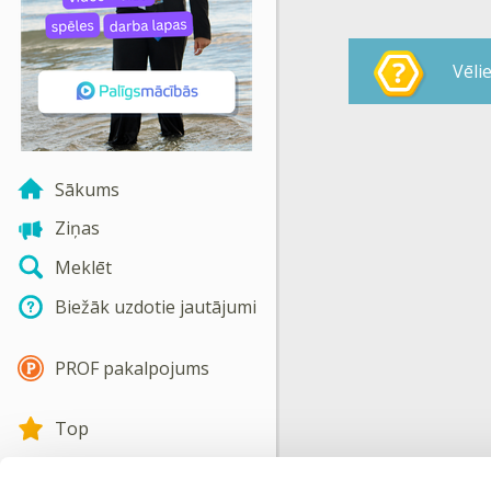
Vēli
Sākums
Ziņas
Meklēt
Biežāk uzdotie jautājumi
PROF pakalpojums
Top
Izglītības iestādes