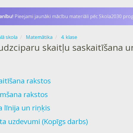
anību!
Pieejami jaunāki mācību materiāli pēc Skola2030 pr
ālā skola
Matemātika
4. klase
dzciparu skaitļu saskaitīšana 
aitīšana rakstos
mšana rakstos
 līnija un riņķis
ta uzdevumi (Kopīgs darbs)