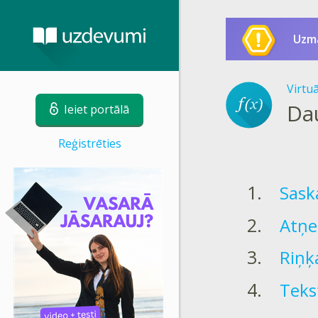
Uzm
Virtu
Dau
Ieiet portālā
Reģistrēties
Sask
Atņe
Riņķa
Teks