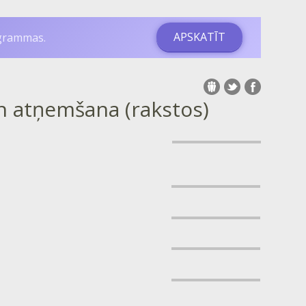
APSKATĪT
ogrammas.
un atņemšana (rakstos)