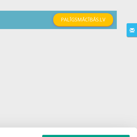
PALĪGSMĀCĪBĀS.LV