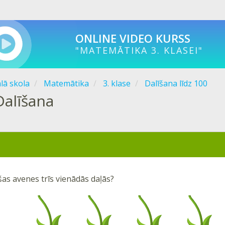
ONLINE VIDEO KURSS
"MATEMĀTIKA 3. KLASEI"
ālā skola
Matemātika
3. klase
Dalīšana līdz 100
Dalīšana
šas avenes trīs vienādās daļās?