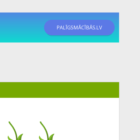
PALĪGSMĀCĪBĀS.LV