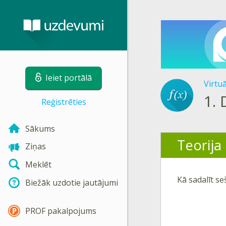
Ieiet portālā
Virtu
1.
Reģistrēties
Sākums
Teorija
Ziņas
Meklēt
Kā sadalīt se
Biežāk uzdotie jautājumi
PROF pakalpojums