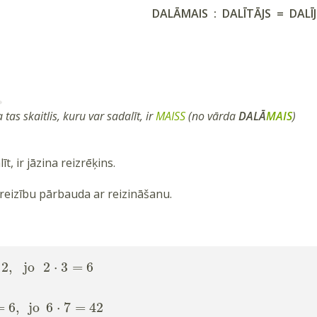
DALĀMAIS : DALĪTĀJS = DAL
 tas skaitlis, kuru var sadalīt, ir
MAISS
(no vārda
DALĀ
MAIS
)
īt, ir jāzina reizrēķins.
reizību pārbauda ar reizināšanu.
2
,
jo
2
⋅
3
=
6
=
6
,
jo
6
⋅
7
=
42