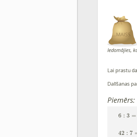
Iedomājies, ka
Lai prastu dal
Dalīšanas pa
Piemērs:
6
:
3
=
42
:
7