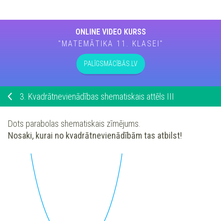
ONLINE VIDEO KURSS
"MATEMĀTIKA 11. KLASEI"
PALĪGSMĀCĪBĀS.LV
3.
Kvadrātnevienādības shematiskais attēls III
Dots parabolas shematiskais zīmējums.
Nosaki, kurai no kvadrātnevienādībām tas atbilst!