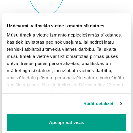
Uzdevumi.lv tīmekļa vietne izmanto sīkdatnes
2
−
8
+
19
>
0
x
x
Mūsu tīmekļa vietne izmanto nepieciešamās sīkdatnes,
kas tiek izvietotas pēc noklusējuma, lai nodrošinātu
tehniski atbilstošu tīmekļa vietnes darbību. Tai skaitā
2
+
8
+
13
≥
0
x
x
mūsu tīmekļa vietnē var tikt izmantotas pirmās puses
un/vai trešās puses personalizētās, analītiskās un
2
mārketinga sīkdatnes, lai uzlabotu vietnes darbību,
−
8
+
16
≥
0
x
x
analizētu datu plūsmu, personalizētu saturu, nodrošinātu
sociālo saziņas līdzekļu funkcijas. Bērniem līdz 13 gadu
2
vecumam pirms izvēles veikšanas ir jāprasa vecāka vai
+
8
+
19
≥
0
x
x
likumiskā aizbildņa piekrišana.
Rādīt detalizēti
Spiežot uz pogas “Apstiprināt visas”, Jūs piekrītat visām
Atsauce:
sīkdatnēm, kas atrodas šajā tīmekļa vietnē, ieskaitot
Materiālu sagatavoja Mg. math. Laima Baltiņa
trešo pušu mārketinga sīkdatnes. Spiežot uz pogas
Apstiprināt visas
“Noraidīt”, Jūs atsakāties no visām sīkdatnēm tīmekļa