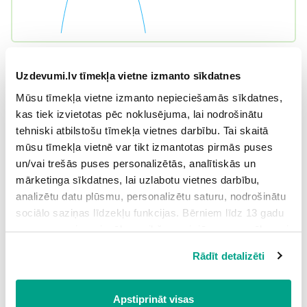
Uzdevumi.lv tīmekļa vietne izmanto sīkdatnes
Mūsu tīmekļa vietne izmanto nepieciešamās sīkdatnes,
kas tiek izvietotas pēc noklusējuma, lai nodrošinātu
tehniski atbilstošu tīmekļa vietnes darbību. Tai skaitā
mūsu tīmekļa vietnē var tikt izmantotas pirmās puses
un/vai trešās puses personalizētās, analītiskās un
mārketinga sīkdatnes, lai uzlabotu vietnes darbību,
analizētu datu plūsmu, personalizētu saturu, nodrošinātu
sociālo saziņas līdzekļu funkcijas. Bērniem līdz 13 gadu
vecumam pirms izvēles veikšanas ir jāprasa vecāka vai
likumiskā aizbildņa piekrišana.
Rādīt detalizēti
Spiežot uz pogas “Apstiprināt visas”, Jūs piekrītat visām
sīkdatnēm, kas atrodas šajā tīmekļa vietnē, ieskaitot
Atsauce:
trešo pušu mārketinga sīkdatnes. Spiežot uz pogas
Materiālu sagatavoja Mg. math. Laima Baltiņa
Apstiprināt visas