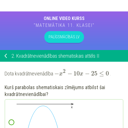
ONLINE VIDEO KURSS
"MATEMĀTIKA 11. KLASEI"
PALĪGSMĀCĪBĀS.LV
2.
Kvadrātnevienādības shematiskais attēls II
2
−
−
10
−
25
≤
0
Dota kvadrātnevienādība
.
x
x
Kurš parabolas shematiskais zīmējums atbilst šai
kvadrātnevienādībai?