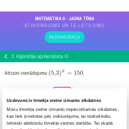
MATEMĀTIKA II - JAUNA TĒMA
"ATVASINĀJUMS UN TĀ LIETOJUMS"
PALĪGSMĀCĪBĀS.LV
5.
Kāpinātāja aprēķināšana III
x
(
5,3
)
=
150
Atrisini vienādojumu
.
Kāpinātājs
ir aptuveni
Noapaļo līdz simtdaļām (
x
Uzdevumi.lv tīmekļa vietne izmanto sīkdatnes
0,01
)!
Mūsu tīmekļa vietne izmanto nepieciešamās sīkdatnes,
kas tiek izvietotas pēc noklusējuma, lai nodrošinātu
tehniski atbilstošu tīmekļa vietnes darbību. Tai skaitā
Atsauce: