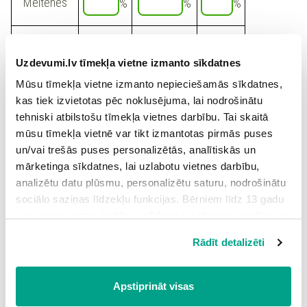
Meitenes
%
%
%
Zēni
%
%
%
Uzdevumi.lv tīmekļa vietne izmanto sīkdatnes
Mūsu tīmekļa vietne izmanto nepieciešamās sīkdatnes,
100
40
Skolēni kopā
%
%
%
kas tiek izvietotas pēc noklusējuma, lai nodrošinātu
tehniski atbilstošu tīmekļa vietnes darbību. Tai skaitā
mūsu tīmekļa vietnē var tikt izmantotas pirmās puses
un/vai trešās puses personalizētās, analītiskās un
Varbūtība, ka
no klases
nejauši izvēlēta persona ir zēns,
mārketinga sīkdatnes, lai uzlabotu vietnes darbību,
kuram ir velosipēds, ir
%.
analizētu datu plūsmu, personalizētu saturu, nodrošinātu
sociālo saziņas līdzekļu funkcijas. Bērniem līdz 13 gadu
vecumam pirms izvēles veikšanas ir jāprasa vecāka vai
likumiskā aizbildņa piekrišana.
Rādīt detalizēti
Atsauce:
Spiežot uz pogas “Apstiprināt visas”, Jūs piekrītat visām
Materiālu sagatavoja Mg. math. Laima Baltiņa
sīkdatnēm, kas atrodas šajā tīmekļa vietnē, ieskaitot
Skola2030 kursu materiāli
trešo pušu mārketinga sīkdatnes. Spiežot uz pogas
Apstiprināt visas
“Noraidīt”, Jūs atsakāties no visām sīkdatnēm tīmekļa