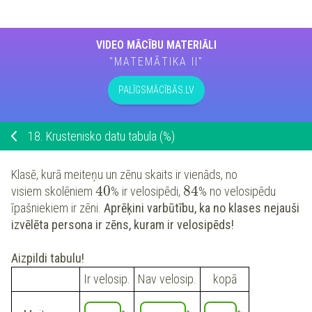
VIDEO MĀCĪBU MATERIĀLI
"MATEMĀTIKA II"
PALĪGSMĀCĪBĀS.LV
18.
Krustenisko datu tabula (%)
Klasē, kurā meiteņu un zēnu skaits ir vienāds, no
40
84
visiem skolēniem
% ir velosipēdi,
% no velosipēdu
īpašniekiem ir zēni.
Aprēķini varbūtību, ka no klases nejauši
izvēlēta persona ir zēns, kuram ir velosipēds!
Aizpildi tabulu!
Ir velosip.
Nav velosip.
kopā