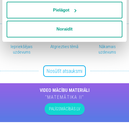
Ieiet portālā
vietnē, izņemot “Nepieciešamās” sīkdatnes, kuru
izmantošanai nav nepieciešams iegūt lietotāja piekrišanu.
Pielāgot
vai
Reģistrēties
Spiežot uz pogas “Apstiprināt izvēlētās”, Jūs varat mainīt
sīkdatņu iestatījumus. Lietotājam ir iespēja iepazīties ar
Noraidīt
detalizētu
sīkdatņu politiku
un ir iespēja atsaukt savu
piekrišanu sadaļā “Sīkdatņu iestatījumi”.
Iepriekšējais
Atgriezties tēmā
Nākamais
uzdevums
uzdevums
Nosūtīt atsauksmi
VIDEO MĀCĪBU MATERIĀLI
"MATEMĀTIKA II"
PALĪGSMĀCĪBĀS.LV