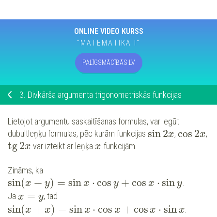
ONLINE VIDEO KURSS
"MATEMĀTIKA I"
PALĪGSMĀCĪBĀS.LV
3.
Divkārša argumenta trigonometriskās funkcijas
Lietojot argumentu saskaitīšanas formulas, var iegūt
sin
2
cos
2
dubultleņķu formulas, pēc kurām funkcijas
,
,
x
x
tg
2
var izteikt ar leņķa
funkcijām.
x
x
Zināms, ka
sin
(
+
)
=
sin
⋅
cos
+
cos
⋅
sin
.
x
y
x
y
x
y
=
Ja
, tad
x
y
sin
(
+
)
=
sin
⋅
cos
+
cos
⋅
sin
.
x
x
x
x
x
x