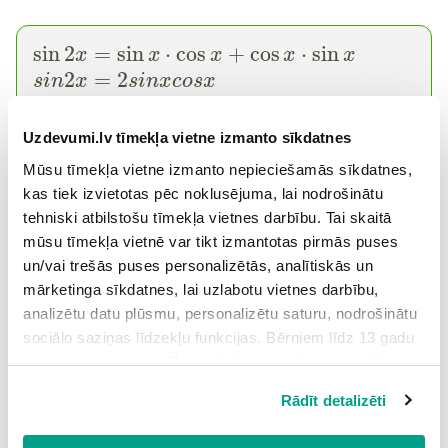
sin
2
=
sin
⋅
cos
+
cos
⋅
sin
x
x
x
x
x
2
=
2
s
i
n
x
s
i
n
x
c
o
s
x
Divkārša leņķa sinuss ir vienāds ar divkāršotu leņķa
sinusa un leņķa kosinusa reizinājumu.
Uzdevumi.lv tīmekļa vietne izmanto sīkdatnes
Mūsu tīmekļa vietne izmanto nepieciešamās sīkdatnes,
Identitātē
kas tiek izvietotas pēc noklusējuma, lai nodrošinātu
cos
(
+
)
=
cos
⋅
cos
−
sin
⋅
sin
tehniski atbilstošu tīmekļa vietnes darbību. Tai skaitā
,
x
y
x
y
x
y
mūsu tīmekļa vietnē var tikt izmantotas pirmās puses
=
ievietojot
, iegūst
x
y
un/vai trešās puses personalizētās, analītiskās un
cos
(
+
)
=
cos
⋅
cos
−
sin
⋅
sin
x
x
x
x
x
x
mārketinga sīkdatnes, lai uzlabotu vietnes darbību,
analizētu datu plūsmu, personalizētu saturu, nodrošinātu
sociālo saziņas līdzekļu funkcijas. Bērniem līdz 13 gadu
2
2
cos
2
=
cos
−
sin
x
x
x
vecumam pirms izvēles veikšanas ir jāprasa vecāka vai
Divkārša leņķa kosinuss ir vienāds ar starpību starp
likumiskā aizbildņa piekrišana.
leņķa kosinusa kvadrātu un leņķa sinusa kvadrātu.
Rādīt detalizēti
Spiežot uz pogas “Apstiprināt visas”, Jūs piekrītat visām
sīkdatnēm, kas atrodas šajā tīmekļa vietnē, ieskaitot