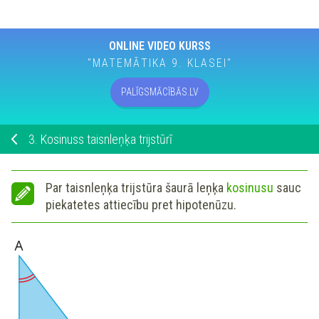
ONLINE VIDEO KURSS
"MATEMĀTIKA 9. KLASEI"
PALĪGSMĀCĪBĀS.LV
3.
Kosinuss taisnleņķa trijstūrī
Par taisnleņķa trijstūra šaurā leņķa
kosinusu
sauc
piekatetes attiecību pret hipotenūzu.