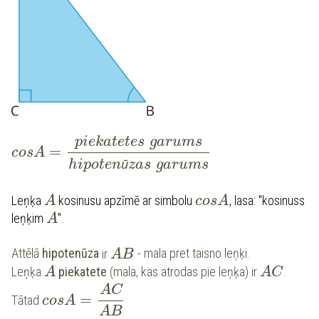
piekatetes
garums
=
cosA
ū
hipoten
zas
garums
Leņķa
kosinusu apzīmē ar simbolu
, lasa: "kosinuss
A
cosA
leņķim
".
A
Attēlā
hipotenūza
ir
- mala pret taisno leņķi.
A
B
Leņķa
piek
atete
(mala, kas atrodas pie leņķa) ir
.
A
A
C
AC
=
Tātad
cosA
AB