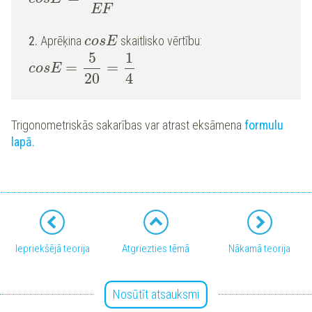
EF
2.
Aprēķina
skaitlisko vērtību:
cosE
5
1
=
=
cosE
20
4
Trigonometriskās sakarības var atrast eksāmena
formulu
lapā.
Iepriekšējā teorija
Atgriezties tēmā
Nākamā teorija
Nosūtīt atsauksmi