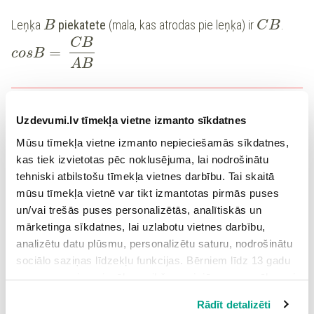
Leņķa
piek
atete
(mala, kas atrodas pie leņķa) ir
.
B
C
B
CB
=
cosB
AB
Uzdevumi.lv tīmekļa vietne izmanto sīkdatnes
Lai pierakstītu kosinusa sakarību
Mūsu tīmekļa vietne izmanto nepieciešamās sīkdatnes,
1.
Izvēlas šauro leņķi
kas tiek izvietotas pēc noklusējuma, lai nodrošinātu
2.
Izvēlas šī leņķa piekateti
tehniski atbilstošu tīmekļa vietnes darbību. Tai skaitā
3.
Pieraksta kosinusa sakarību, hipotenūzu vienmēr rakstot
mūsu tīmekļa vietnē var tikt izmantotas pirmās puses
saucējā
un/vai trešās puses personalizētās, analītiskās un
mārketinga sīkdatnes, lai uzlabotu vietnes darbību,
analizētu datu plūsmu, personalizētu saturu, nodrošinātu
Piemērs:
sociālo saziņas līdzekļu funkcijas. Bērniem līdz 13 gadu
vecumam pirms izvēles veikšanas ir jāprasa vecāka vai
Uzraksti taisnleņķa trijstūra
malu attiecību,
E
D
F
likumiskā aizbildņa piekrišana.
Rādīt detalizēti
kas atbilst leņķa
kosinusam.
E
Spiežot uz pogas “Apstiprināt visas”, Jūs piekrītat visām