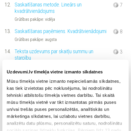
12.
Saskaitīšanas metode. Lineārs un
7
kvadrātvienādojums
Grūtības pakāpe: vidēja
13.
Saskaitīšanas paņēmiens. Kvadrātvienādojumi
8
Grūtības pakāpe: augsta
14.
Teksta uzdevums par skaitļu summu un
3
starpību
Grūtības pakāpe: vidēja
Uzdevumi.lv tīmekļa vietne izmanto sīkdatnes
15.
Teksta uzdevums par auduma iegādi
4
Mūsu tīmekļa vietne izmanto nepieciešamās sīkdatnes,
Grūtības pakāpe: vidēja
kas tiek izvietotas pēc noklusējuma, lai nodrošinātu
tehniski atbilstošu tīmekļa vietnes darbību. Tai skaitā
16.
Teksta uzdevums par biļešu cenām
2
mūsu tīmekļa vietnē var tikt izmantotas pirmās puses
Grūtības pakāpe: augsta
un/vai trešās puses personalizētās, analītiskās un
mārketinga sīkdatnes, lai uzlabotu vietnes darbību,
17.
Teksta uzdevums ar procentiem I
6
analizētu datu plūsmu, personalizētu saturu, nodrošinātu
Grūtības pakāpe: augsta
sociālo saziņas līdzekļu funkcijas. Bērniem līdz 13 gadu