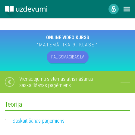
ONLINE VIDEO KURSS
"MATEMĀTIKA 9. KLASEI"
PALĪGSMĀCĪBĀS.LV
Vienādojumu sistēmas atrisināšanas
saskaitīšanas paņēmiens
Teorija
1.
Saskaitīšanas paņēmiens