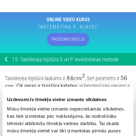
ONLINE VIDEO KURSS
"MATEMĀTIKA 9. KLASEI"
PALĪGSMĀCĪBĀS.LV
15.
Taisnleņķa trijstūra S un P. Ievietošanas metode
2
84
56
Taisnleņķa trijstūra laukums ir
, bet perimetrs ir
cm
.
Cik garas ir trijstūra katetes
, ja hipotenūzas garums ir
c
m
25
?
c
m
Uzdevumi.lv tīmekļa vietne izmanto sīkdatnes
Mūsu tīmekļa vietne izmanto nepieciešamās sīkdatnes,
Īsākā katete ir
, bet garākā katete ir
c
m
kas tiek izvietotas pēc noklusējuma, lai nodrošinātu
tehniski atbilstošu tīmekļa vietnes darbību. Tai skaitā
.
c
m
mūsu tīmekļa vietnē var tikt izmantotas pirmās puses