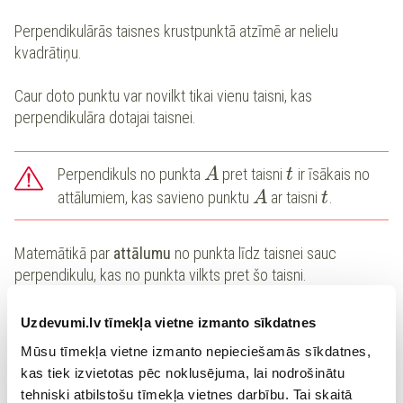
Perpendikulārās taisnes krustpunktā atzīmē ar nelielu
kvadrātiņu.
Caur doto punktu var novilkt tikai vienu taisni, kas
perpendikulāra dotajai taisnei.
Perpendikuls no punkta
pret taisni
ir īsākais no
A
t
attālumiem, kas savieno punktu
ar taisni
.
A
t
Matemātikā par
attālumu
no punkta līdz taisnei sauc
perpendikulu, kas no punkta vilkts pret šo taisni.
Piemērs:
Uzdevumi.lv tīmekļa vietne izmanto sīkdatnes
Mūsu tīmekļa vietne izmanto nepieciešamās sīkdatnes,
kas tiek izvietotas pēc noklusējuma, lai nodrošinātu
tehniski atbilstošu tīmekļa vietnes darbību. Tai skaitā