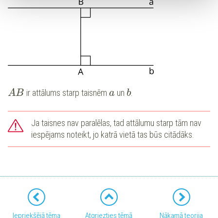
ir attālums starp taisnēm
un
.
A
B
a
b
Ja taisnes nav paralēlas, tad attālumu starp tām nav
iespējams noteikt, jo katrā vietā tas būs citādāks.
Iepriekšējā tēma
Atgriezties tēmā
Nākamā teorija