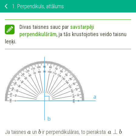
1.
Perpendikuls, attālums
Divas taisnes sauc par
savstarpēji
perpendikulārām
, ja tās krustojoties veido taisnu
leņķi.
⊥
Ja taisnes
un
ir perpendikulāras, to pieraksta:
.
a
b
a
b