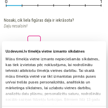
Nosaki, cik liela figūras daļa
ir
iekrāsota?
Daļu nesaīsini!
Iekrāsotas
ir
figūras.
Uzdevumi.lv tīmekļa vietne izmanto sīkdatnes
Mūsu tīmekļa vietne izmanto nepieciešamās sīkdatnes,
Nosaki, cik liela taisnes daļa
nav
iekrāsota?
kas tiek izvietotas pēc noklusējuma, lai nodrošinātu
Daļu nesaīsini!
tehniski atbilstošu tīmekļa vietnes darbību. Tai skaitā
mūsu tīmekļa vietnē var tikt izmantotas pirmās puses
un/vai trešās puses personalizētās, analītiskās un
Iekrāsotas
nav
taisnes.
mārketinga sīkdatnes, lai uzlabotu vietnes darbību,
analizētu datu plūsmu, personalizētu saturu, nodrošinātu
sociālo saziņas līdzekļu funkcijas. Bērniem līdz 13 gadu
vecumam pirms izvēles veikšanas ir jāprasa vecāka vai
Kura daļa ir
lielāka
?