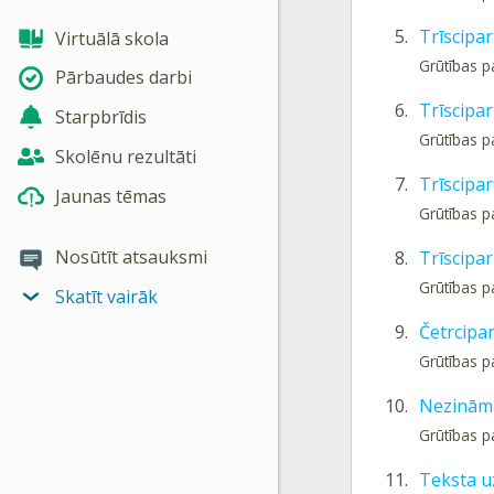
5.
Trīscipar
Virtuālā skola
Grūtības p
Pārbaudes darbi
6.
Trīscipar
Starpbrīdis
Grūtības p
Skolēnu rezultāti
7.
Trīscipar
Jaunas tēmas
Grūtības p
Nosūtīt atsauksmi
8.
Trīscipar
Grūtības p
Skatīt vairāk
9.
Četrcipar
Grūtības p
10.
Nezināmā
Grūtības p
11.
Teksta u