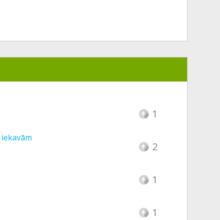
1
ez iekavām
2
1
1