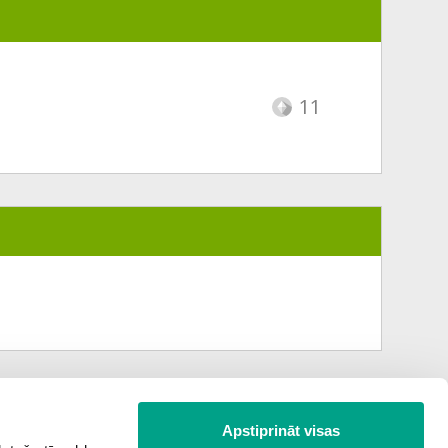
11
Apstiprināt visas