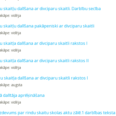
u skaitļu dalīšana ar divciparu skaitli. Darbību secība
akāpe: vidēja
u skaitļu dalīšana pakāpeniski ar divciparu skaitli
akāpe: vidēja
u skaitļa dalīšana ar divciparu skaitli rakstos I
akāpe: vidēja
u skaitļa dalīšana ar divciparu skaitli rakstos II
akāpe: vidēja
u skaitļa dalīšana ar divciparu skaitli rakstos I
akāpe: augsta
 dalītāja aprēķināšana
akāpe: vidēja
zdevums par rindu skaitu skolas aktu zālē.1 darbības tekst