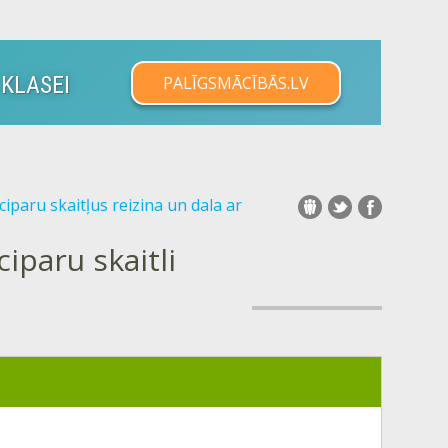
 KLASEI
PALĪGSMĀCĪBĀS.LV
iparu skaitļus reizina un dala ar
iparu skaitli