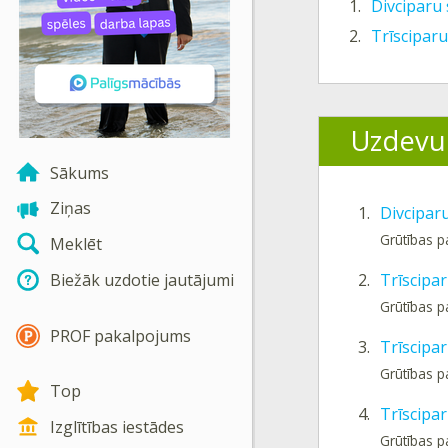
1.
Divciparu 
2.
Trīsciparu
Uzdevu
Sākums
Ziņas
1.
Divciparu
Grūtības 
Meklēt
Biežāk uzdotie jautājumi
2.
Trīscipar
Grūtības p
PROF pakalpojums
3.
Trīscipar
Grūtības p
Top
4.
Trīscipar
Izglītības iestādes
Grūtības p