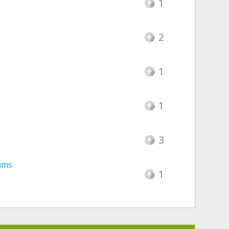
1
2
1
1
3
ums
1