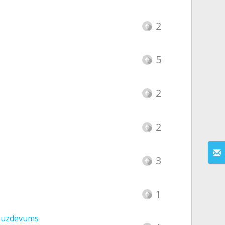
2
5
2
2
3
1
a uzdevums