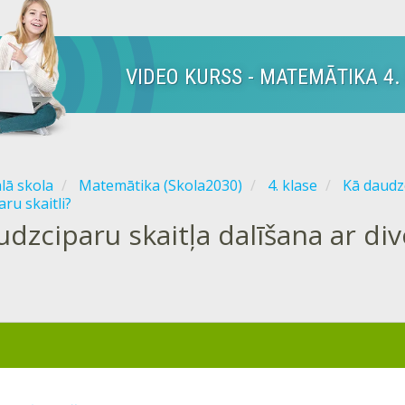
VIDEO KURSS - MATEMĀTIKA 4.
ālā skola
Matemātika (Skola2030)
4. klase
Kā daudzc
aru skaitli?
dzciparu skaitļa dalīšana ar divc