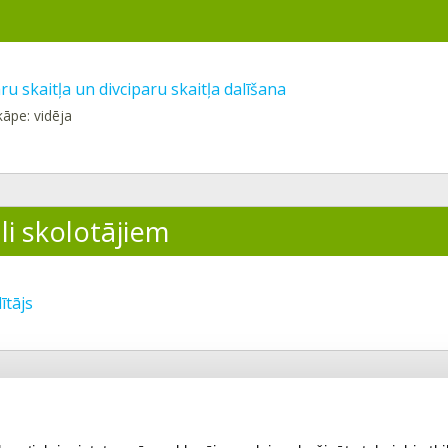
u skaitļa un divciparu skaitļa dalīšana
kāpe: vidēja
li skolotājiem
ītājs