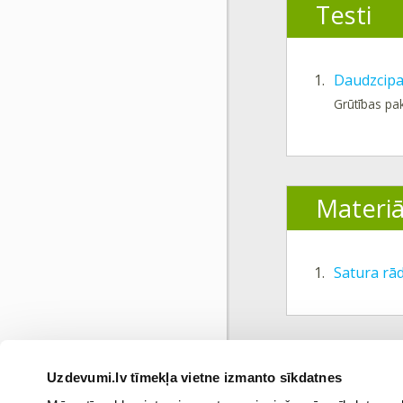
Testi
1.
Daudzcipar
Grūtības pa
Materiā
1.
Satura rād
Uzdevumi.lv tīmekļa vietne izmanto sīkdatnes