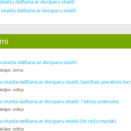
skaitļu dalīšana ar divciparu skaitli
 skaitļu dalīšana ar divciparu skaitli
mi
 skaitļa dalīšana ar divciparu skaitli
pakāpe: zema
u skaitļa dalīšana ar divciparu skaitli. Saistītais pieraksts b
akāpe: vidēja
u skaitļa dalīšana ar divciparu skaitli. Teksta uzdevums
akāpe: vidēja
u skaitļa dalīšana ar divciparu skaitli (tik reižu mazāk)
akāpe: vidēja