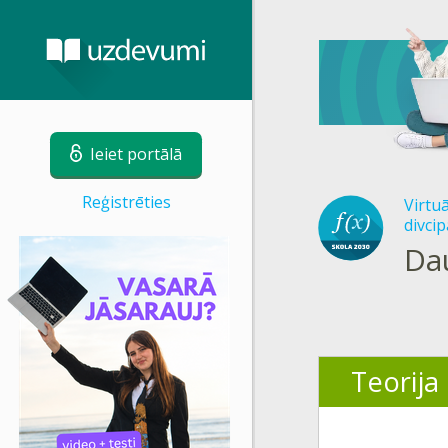
Ieiet portālā
Reģistrēties
Virtu
divcip
Dau
Teorija