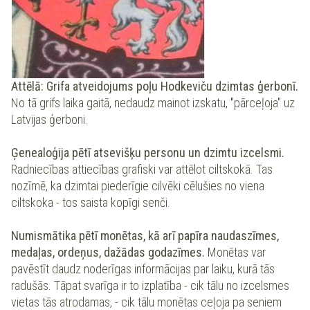
Attēlā: Grifa atveidojums poļu Hodkeviču dzimtas ģerbonī.
No tā grifs laika gaitā, nedaudz mainot izskatu, "pārceļoja" uz
Latvijas ģerboni.
Ģenealoģija pētī atsevišķu personu un dzimtu izcelsmi.
Radniecības attiecības grafiski var attēlot ciltskokā. Tas
nozīmē, ka dzimtai piederīgie cilvēki cēlušies no viena
ciltskoka - tos saista kopīgi senči.
Numismātika pētī monētas, kā arī papīra naudaszīmes,
medaļas, ordeņus, dažādas godazīmes.
Monētas var
pavēstīt daudz noderīgas informācijas par laiku, kurā tās
radušās. Tāpat svarīga ir to izplatība - cik tālu no izcelsmes
vietas tās atrodamas, - cik tālu monētas ceļoja pa seniem