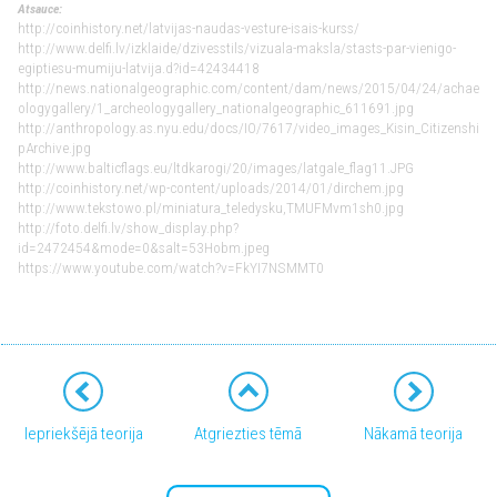
Atsauce:
http://coinhistory.net/latvijas-naudas-vesture-isais-kurss/
http://www.delfi.lv/izklaide/dzivesstils/vizuala-maksla/stasts-par-vienigo-
egiptiesu-mumiju-latvija.d?id=42434418
http://news.nationalgeographic.com/content/dam/news/2015/04/24/achae
ologygallery/1_archeologygallery_nationalgeographic_611691.jpg
http://anthropology.as.nyu.edu/docs/IO/7617/video_images_Kisin_Citizenshi
pArchive.jpg
http://www.balticflags.eu/ltdkarogi/20/images/latgale_flag11.JPG
http://coinhistory.net/wp-content/uploads/2014/01/dirchem.jpg
http://www.tekstowo.pl/miniatura_teledysku,TMUFMvm1sh0.jpg
http://foto.delfi.lv/show_display.php?
id=2472454&mode=0&salt=53Hobm.jpeg
https://www.youtube.com/watch?v=FkYI7NSMMT0
Iepriekšējā teorija
Atgriezties tēmā
Nākamā teorija