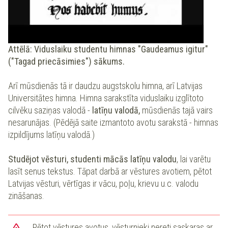
Attēlā: Viduslaiku studentu himnas "Gaudeamus igitur"
("Tagad priecāsimies") sākums.
Arī mūsdienās tā ir daudzu augstskolu himna, arī Latvijas
Universitātes himna. Himna sarakstīta viduslaiku izglītoto
cilvēku saziņas valodā -
latīņu valodā,
mūsdienās tajā vairs
nesarunājas. (Pēdējā saite izmantoto avotu sarakstā - himnas
izpildījums latīņu valodā.)
Studējot vēsturi, studenti mācās latīņu valodu
, lai varētu
lasīt senus tekstus. Tāpat darbā ar vēstures avotiem, pētot
Latvijas vēsturi, vērtīgas ir vācu, poļu, krievu u.c. valodu
zināšanas.
Pētot vēstures avotus, vēsturnieki nereti saskaras ar