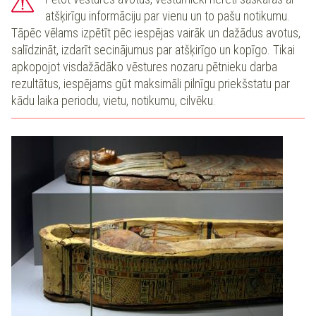
atšķirīgu informāciju par vienu un to pašu notikumu.
Tāpēc vēlams izpētīt pēc iespējas vairāk un dažādus avotus,
salīdzināt, izdarīt secinājumus par atšķirīgo un kopīgo. Tikai
apkopojot visdažādāko vēstures nozaru pētnieku darba
rezultātus, iespējams gūt maksimāli pilnīgu priekšstatu par
kādu laika periodu, vietu, notikumu, cilvēku.