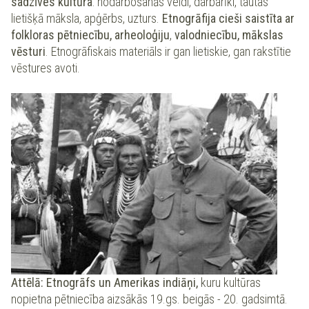
sadzīves kultūra
: nodarbošanās veidi, darbarīki, tautas
lietišķā māksla, apģērbs, uzturs.
Etnogrāfija cieši saistīta ar
folkloras pētniecību, arheoloģiju
,
valodniecību, mākslas
vēsturi
. Etnogrāfiskais materiāls ir gan lietiskie, gan rakstītie
vēstures avoti.
Attēlā: Etnogrāfs un Amerikas indiāņi,
kuru kultūras
nopietna pētniecība aizsākās 19.gs. beigās - 20. gadsimtā.