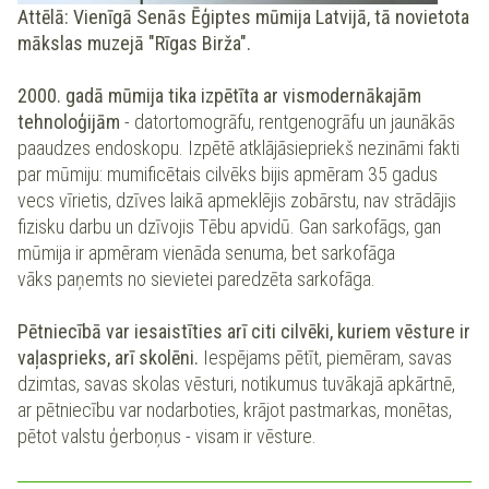
Attēlā: Vienīgā Senās Ēģiptes mūmija Latvijā, tā novietota
mākslas muzejā "Rīgas Birža".
2000. gadā mūmija tika izpētīta ar vismodernākajām
tehnoloģijām
- datortomogrāfu, rentgenogrāfu un jaunākās
paaudzes endoskopu. Izpētē atklājāsiepriekš nezināmi fakti
par mūmiju: mumificētais cilvēks bijis apmēram 35 gadus
vecs vīrietis, dzīves laikā apmeklējis zobārstu, nav strādājis
fizisku darbu un dzīvojis Tēbu apvidū. Gan sarkofāgs, gan
mūmija ir apmēram vienāda senuma, bet sarkofāga
vāks paņemts no sievietei paredzēta sarkofāga.
Pētniecībā var iesaistīties arī citi cilvēki, kuriem vēsture ir
vaļasprieks, arī skolēni.
Iespējams pētīt, piemēram, savas
dzimtas, savas skolas vēsturi, notikumus tuvākajā apkārtnē,
ar pētniecību var nodarboties, krājot pastmarkas, monētas,
pētot valstu ģerboņus - visam ir vēsture.