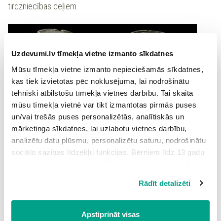
tirdzniecības ceļiem.
Uzdevumi.lv tīmekļa vietne izmanto sīkdatnes
Mūsu tīmekļa vietne izmanto nepieciešamās sīkdatnes,
kas tiek izvietotas pēc noklusējuma, lai nodrošinātu
tehniski atbilstošu tīmekļa vietnes darbību. Tai skaitā
mūsu tīmekļa vietnē var tikt izmantotas pirmās puses
un/vai trešās puses personalizētās, analītiskās un
Attēlā: Arābu monētas - dirhemi, kas atrasti Latvijas
mārketinga sīkdatnes, lai uzlabotu vietnes darbību,
teritorijā. Monētas kaltas 9. gadsimtā Bagdādē.
analizētu datu plūsmu, personalizētu saturu, nodrošinātu
sociālo saziņas līdzekļu funkcijas. Bērniem līdz 13 gadu
Vēsturniekiem nereti nepieciešams sadarboties ar citu
vecumam pirms izvēles veikšanas ir jāprasa vecāka vai
zinātņu speciālistiem.
likumiskā aizbildņa piekrišana.
Rādīt detalizēti
Spiežot uz pogas “Apstiprināt visas”, Jūs piekrītat visām
Ķīmiķi un fiziķi
palīdz noteikt atrasto lietu vecumu.
sīkdatnēm, kas atrodas šajā tīmekļa vietnē, ieskaitot
Biologi
palīdz atpazīt augu un dzīvnieku atliekas, izdarīt
secinājumus par cilvēku nodarbošanās veidiem un pārtiku.
trešo pušu mārketinga sīkdatnes. Spiežot uz pogas
Apstiprināt visas