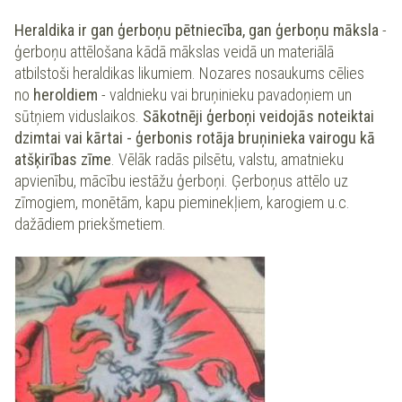
Heraldika ir gan ģerboņu pētniecība, gan ģerboņu māksla
-
ģerboņu attēlošana kādā mākslas veidā un materiālā
atbilstoši heraldikas likumiem. Nozares nosaukums cēlies
no
heroldiem
- valdnieku vai bruņinieku pavadoņiem un
sūtņiem viduslaikos.
Sākotnēji ģerboņi veidojās noteiktai
dzimtai vai kārtai - ģerbonis rotāja bruņinieka vairogu kā
atšķirības zīme
. Vēlāk radās pilsētu, valstu, amatnieku
apvienību, mācību iestāžu ģerboņi. Ģerboņus attēlo uz
zīmogiem, monētām, kapu pieminekļiem, karogiem u.c.
dažādiem priekšmetiem.