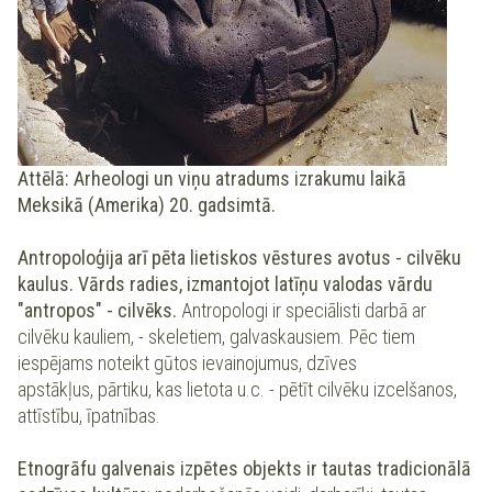
Attēlā: Arheologi un viņu atradums izrakumu laikā
Meksikā (Amerika) 20. gadsimtā.
Antropoloģija arī pēta lietiskos vēstures avotus - cilvēku
kaulus. Vārds radies, izmantojot latīņu valodas vārdu
"antropos" - cilvēks.
Antropologi ir speciālisti darbā ar
cilvēku kauliem, - skeletiem, galvaskausiem. Pēc tiem
iespējams noteikt gūtos ievainojumus, dzīves
apstākļus, pārtiku, kas lietota u.c. - pētīt cilvēku izcelšanos,
attīstību, īpatnības.
Etnogrāfu galvenais izpētes objekts ir tautas tradicionālā