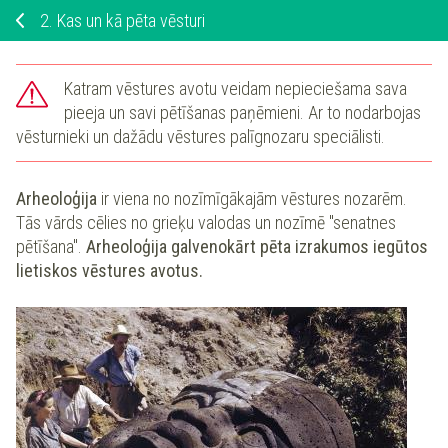
2.
Kas un kā pēta vēsturi
Katram vēstures avotu veidam nepieciešama sava
pieeja un savi pētīšanas paņēmieni. Ar to nodarbojas
vēsturnieki un dažādu vēstures palīgnozaru speciālisti.
Arheoloģija
ir viena no nozīmīgākajām vēstures nozarēm.
Tās vārds cēlies no grieķu valodas un nozīmē "senatnes
pētīšana".
Arheoloģija
galvenokārt pēta izrakumos iegūtos
lietiskos vēstures avotus.